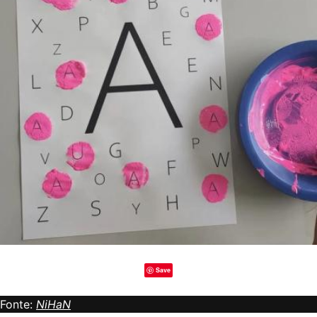
Save
Fonte:
NiHaN