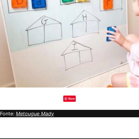
Save
Fonte:
Metougue Mady