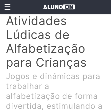
☰
Atividades
Lúdicas de
Alfabetização
para Crianças
Jogos e dinâmicas para
trabalhar a
alfabetização de forma
divertida, estimulando a