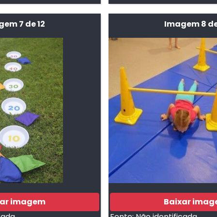
em 7 de 12
Imagem 8 de
xar imagem
Baixar ima
cada
Fonte:
Não identificada