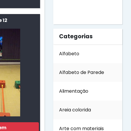
Dia do Livro
 12
Dia do Soldado
Categorias
Dia do Trabalho
Alfabeto
Dia dos Avós
Alfabeto de Parede
Dia dos Pais
Alimentação
Dia dos Professores
Areia colorida
Dia internacional das
Florestas
gem
Arte com materiais