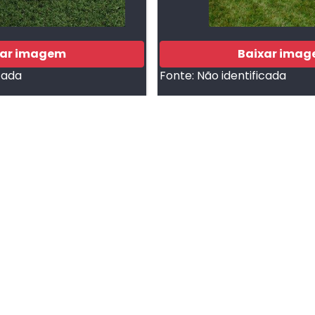
xar imagem
Baixar ima
cada
Fonte:
Não identificada