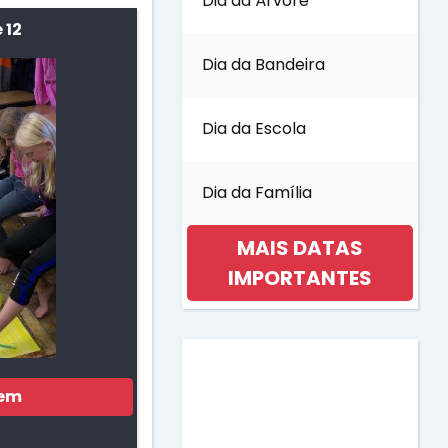
Dia da Árvore
 12
Dia da Bandeira
Dia da Escola
Dia da Família
MAIS DATAS
IMPORTANTES
Dia da Mulher
gem
Dia da Música