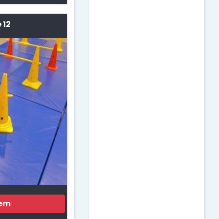
Dia das Bruxas
 12
Dia das Crianças
Dia das Mães
Dia do Amigo
Dia do Circo
Dia do Estudante
Dia do Índio
gem