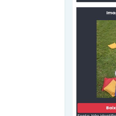
Imag
Bai
Fonte:
Não identifi