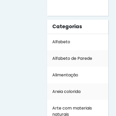
Dia do Soldado
Categorias
Dia do Trabalho
Alfabeto
Dia dos Avós
Alfabeto de Parede
Dia dos Pais
Alimentação
Dia dos Professores
Areia colorida
Dia internacional das
Florestas
Arte com materiais
naturais