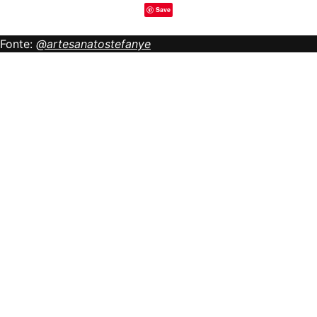
Save
Fonte:
@artesanatostefanye