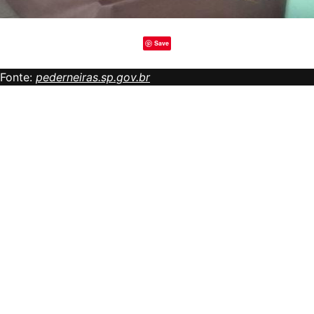
Save
Fonte:
pederneiras.sp.gov.br