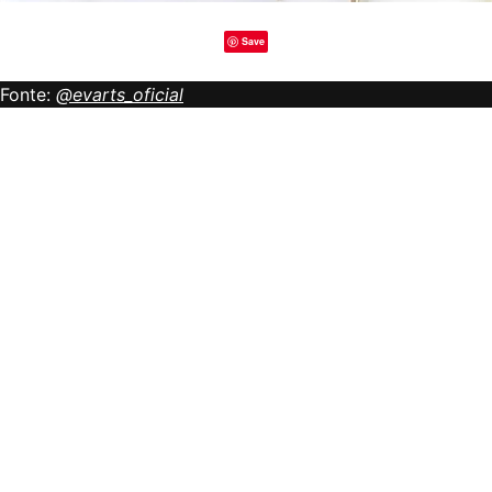
Save
Fonte:
@evarts_oficial