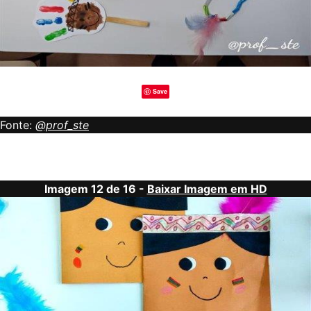
Save
Fonte:
@prof_ste
Imagem 12 de 16 -
Baixar Imagem em HD