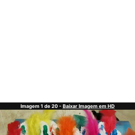
Imagem 1 de 20 -
Baixar Imagem em HD