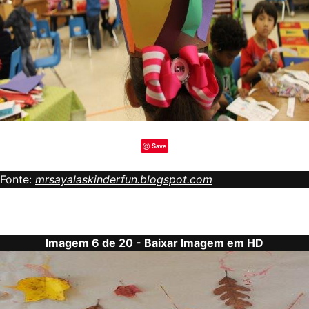
Save
Fonte:
mrsayalaskinderfun.blogspot.com
Imagem 6 de 20 -
Baixar Imagem em HD