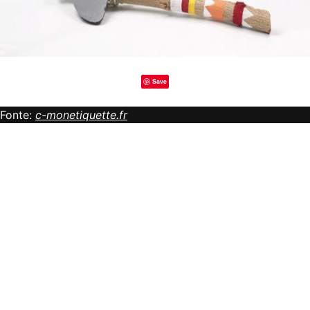
Save
Fonte:
c-monetiquette.fr