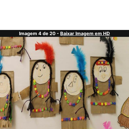
Imagem 4 de 20 -
Baixar Imagem em HD