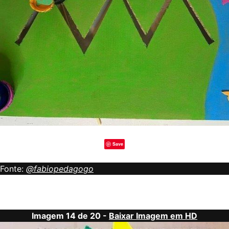
Save
Fonte:
@fabiopedagogo
Imagem 14 de 20 -
Baixar Imagem em HD