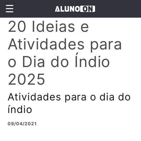
☰
20 Ideias e
Atividades para
o Dia do Índio
2025
Atividades para o dia do
índio
09/04/2021