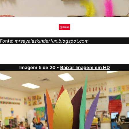
Save
Fonte:
mrsayalaskinderfun.blogspot.com
Imagem 5 de 20 -
Baixar Imagem em HD