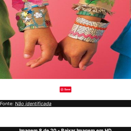
Save
Fonte:
Não identificada
Imagem 8 de 20 -
Baixar Imagem em HD