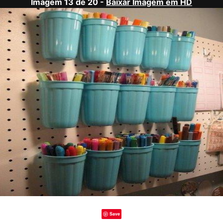
Imagem 13 de 20 -
Baixar Imagem em HD
Save