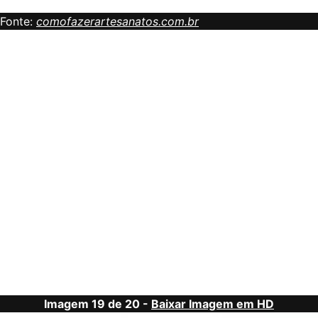
Fonte:
comofazerartesanatos.com.br
Imagem 19 de 20 -
Baixar Imagem em HD