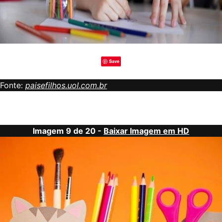
Save
Fonte:
paisefilhos.uol.com.br
Imagem 9 de 20 -
Baixar Imagem em HD