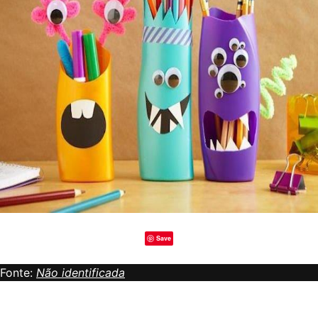
Save
Fonte:
Não identificada