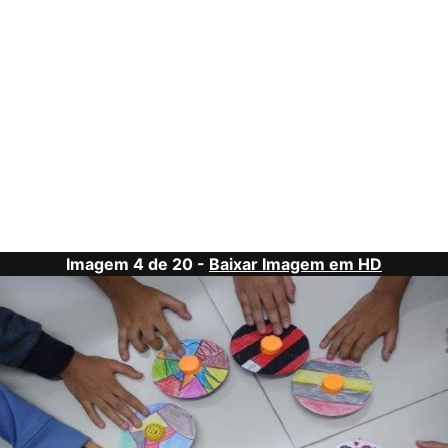
Imagem 4 de 20 -
Baixar Imagem em HD