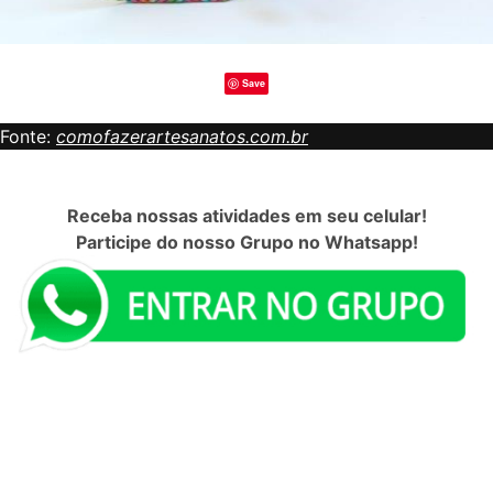
Save
Fonte:
comofazerartesanatos.com.br
Receba nossas atividades em seu celular!
Participe do nosso Grupo no Whatsapp!