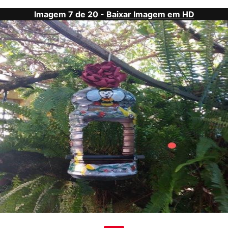
Imagem 7 de 20 -
Baixar Imagem em HD