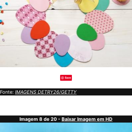
Save
Fonte:
IMAGENS DETRY26/GETTY
Imagem 8 de 20 -
Baixar Imagem em HD