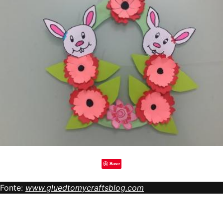
Save
Fonte:
www.gluedtomycraftsblog.com