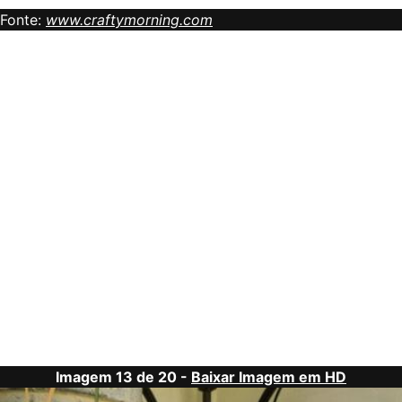
Fonte:
www.craftymorning.com
Imagem 13 de 20 -
Baixar Imagem em HD