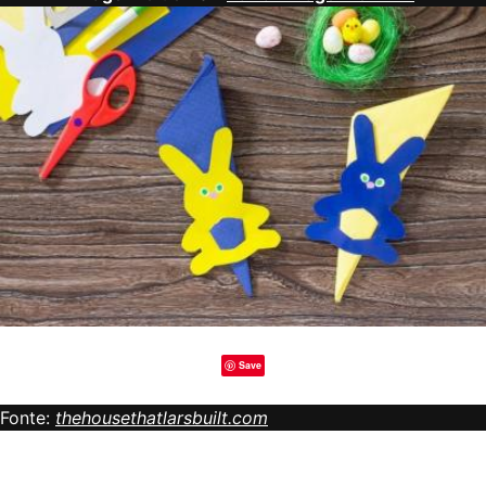
Save
Fonte:
thehousethatlarsbuilt.com