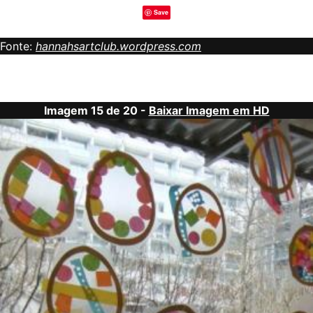
Save
Fonte:
hannahsartclub.wordpress.com
Imagem 15 de 20 -
Baixar Imagem em HD