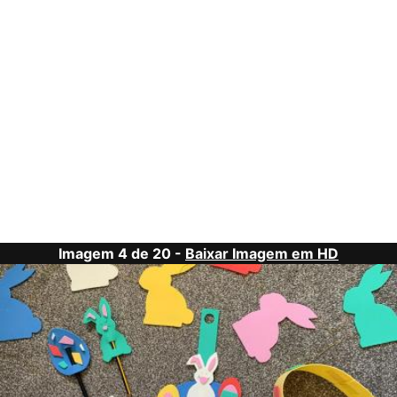
Imagem 4 de 20 -
Baixar Imagem em HD