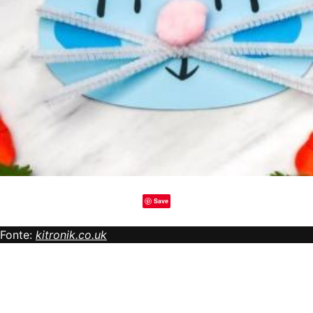
Save
Fonte:
kitronik.co.uk