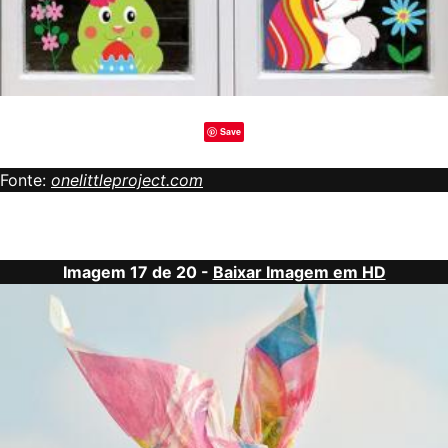
Save
Fonte:
onelittleproject.com
Imagem 17 de 20 -
Baixar Imagem em HD