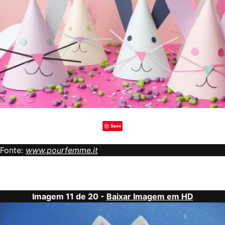
Save
Fonte:
www.pourfemme.it
Imagem 11 de 20 -
Baixar Imagem em HD