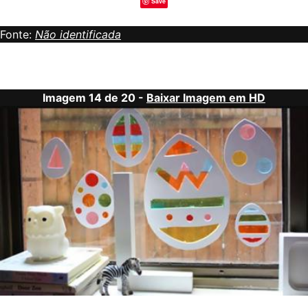
Save
Fonte:
Não identificada
Imagem 14 de 20 -
Baixar Imagem em HD