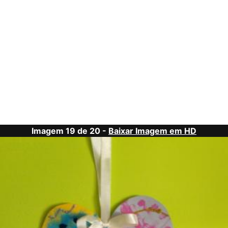
Imagem 19 de 20 -
Baixar Imagem em HD