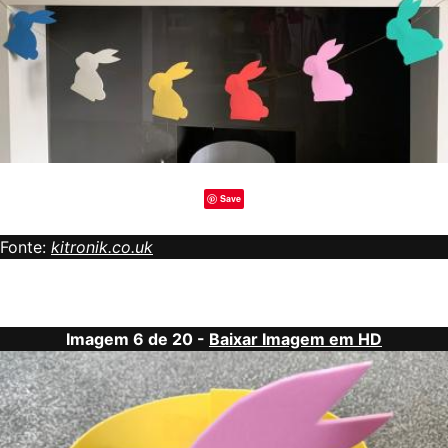
Save
Fonte:
kitronik.co.uk
Imagem 6 de 20 -
Baixar Imagem em HD