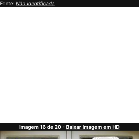
Fonte:
Não identificada
Imagem 16 de 20 -
Baixar Imagem em HD