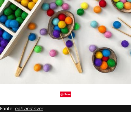
Save
Fonte:
oak.and.ever