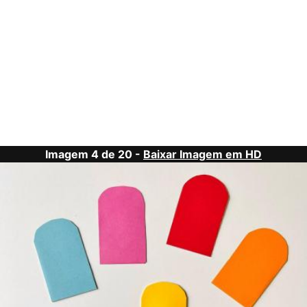
Imagem 4 de 20 -
Baixar Imagem em HD