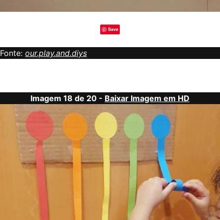
Save
Fonte:
our.play.and.diys
Imagem 18 de 20 -
Baixar Imagem em HD