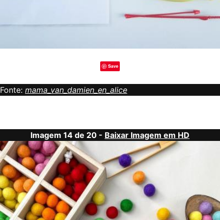
Save
Fonte:
mama_van_damien_en_alice
Imagem 14 de 20 -
Baixar Imagem em HD