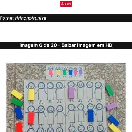
Save
Fonte:
ririnchoirunisa
Imagem 6 de 20 -
Baixar Imagem em HD