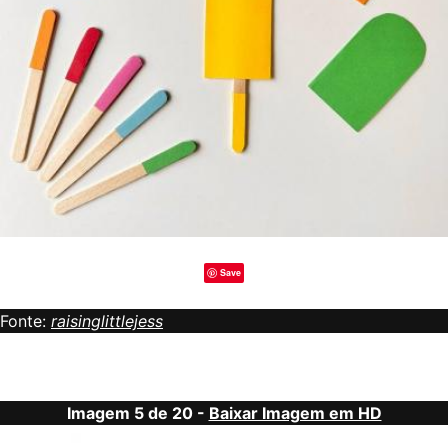
Save
Fonte:
raisinglittlejess
Imagem 5 de 20 -
Baixar Imagem em HD