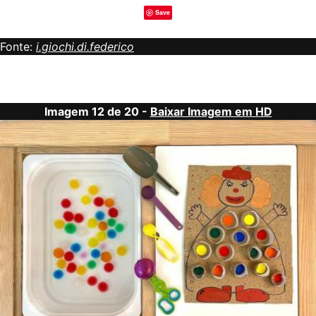
Save
Fonte:
i.giochi.di.federico
Imagem 12 de 20 -
Baixar Imagem em HD