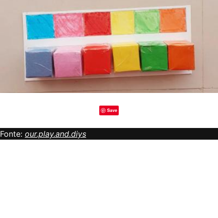
Save
Fonte:
our.play.and.diys