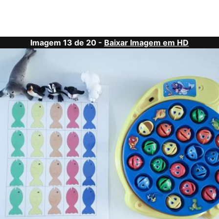
Imagem 13 de 20 -
Baixar Imagem em HD