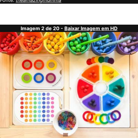
Fonte:
theamazingmumma
Imagem 2 de 20 -
Baixar Imagem em HD