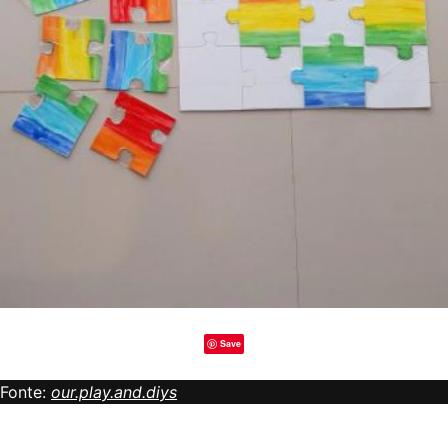
Save
Fonte:
our.play.and.diys