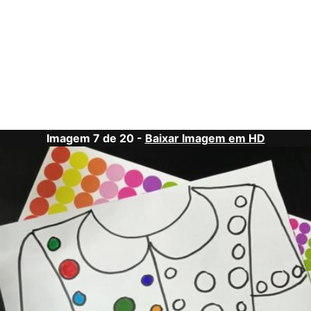
Imagem 7 de 20 -
Baixar Imagem em HD