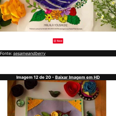
Save
Fonte:
sesameandberry
Imagem 12 de 20 -
Baixar Imagem em HD