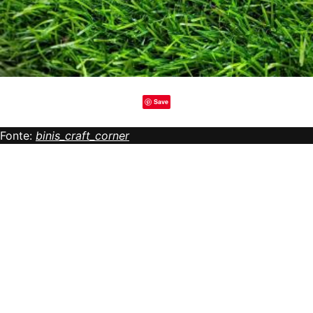
Save
Fonte:
binis_craft_corner