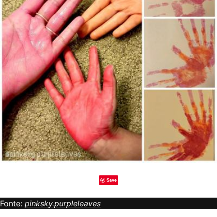
Save
Fonte:
pinksky.purpleleaves