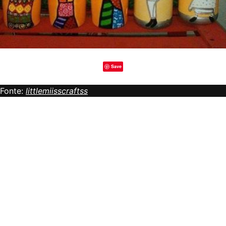
Save
Fonte:
littlemiisscraftss