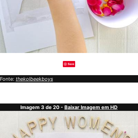
Save
Fonte:
thekolbeekboys
Imagem 3 de 20 -
Baixar Imagem em HD