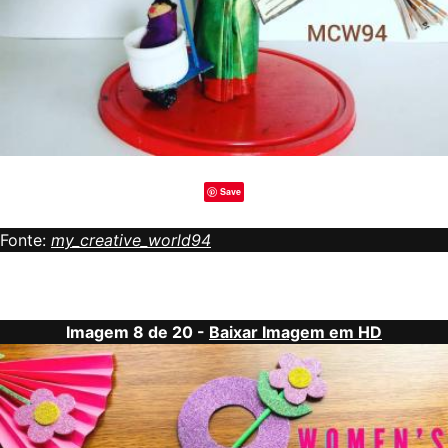
Save
Fonte:
my_creative_world94
Imagem 8 de 20 -
Baixar Imagem em HD