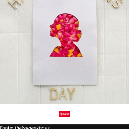
Save
Fonte:
thekolbeekboys