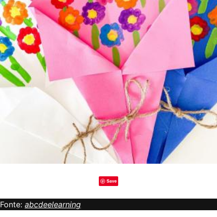
Save
Fonte:
abcdeelearning