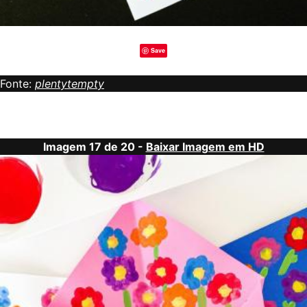
Save
Fonte:
plentytempty
Imagem 17 de 20 -
Baixar Imagem em HD