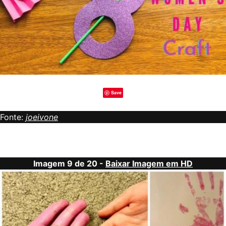
Save
Fonte:
joeivone
Imagem 9 de 20 -
Baixar Imagem em HD