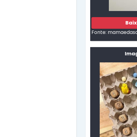
Bai
Fonte:
mamaedasat
Imag