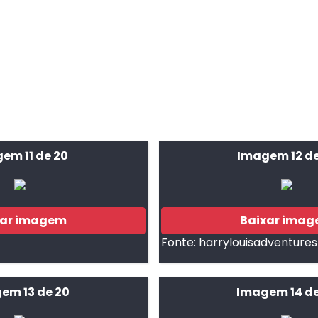
em 11 de 20
Imagem 12 de
xar imagem
Baixar ima
Fonte:
harrylouisadventures
em 13 de 20
Imagem 14 de