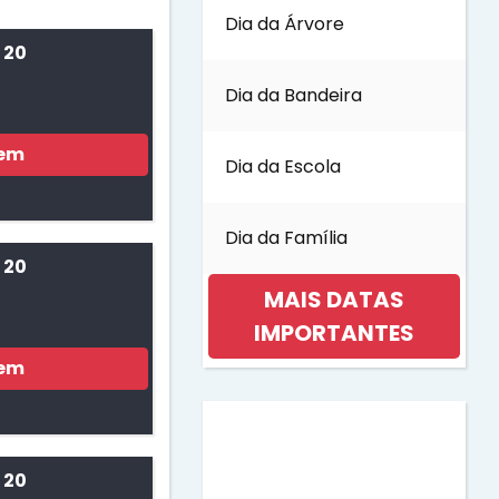
Dia da Árvore
 20
Dia da Bandeira
gem
Dia da Escola
Dia da Família
 20
MAIS DATAS
IMPORTANTES
gem
Dia da Mulher
Dia da Música
 20