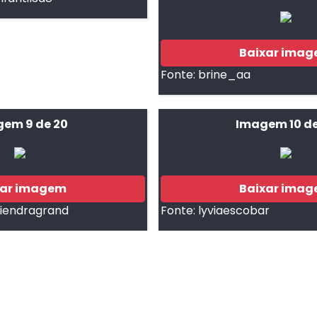
Baixar ima
Fonte:
brine_aa
em 9 de 20
Imagem 10 de
xar imagem
Baixar ima
viendragrand
Fonte:
lyviaescobar