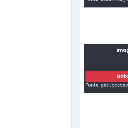
Imag
Bai
Fonte:
petitpasde