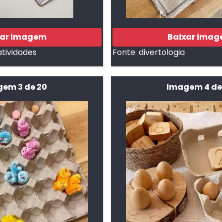
xar imagem
Baixar ima
ividades
Fonte:
divertologia
em 3 de 20
Imagem 4 de