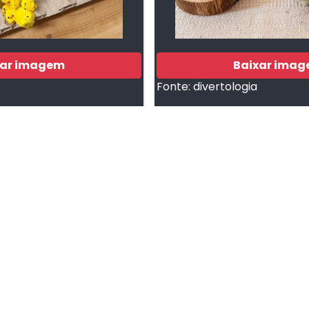
xar imagem
Baixar ima
Fonte:
divertologia