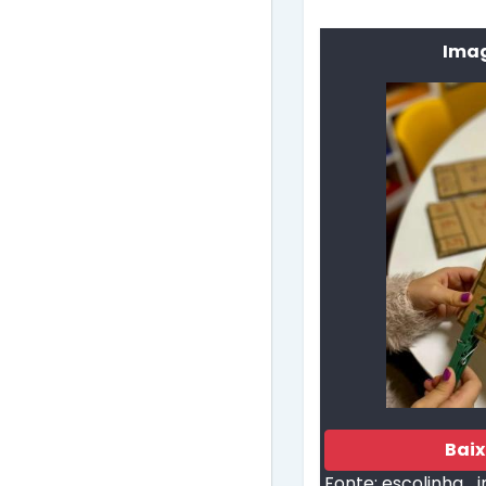
Imag
Bai
Fonte:
escolinha_i