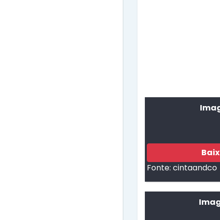
Imag
Bai
Fonte:
cintaandco
Imag