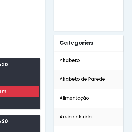
Dia do Livro
Dia do Soldado
Categorias
Dia do Trabalho
Alfabeto
 20
Dia dos Avós
Alfabeto de Parede
Dia dos Pais
gem
Alimentação
Dia dos Professores
Areia colorida
 20
Dia internacional das