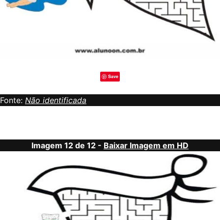
Save
Fonte:
Não identificada
Imagem 12 de 12 -
Baixar Imagem em HD