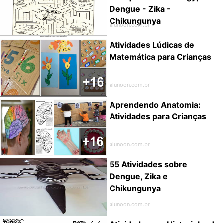
Dengue - Zika -
Chikungunya
alunoon.com.br
Atividades Lúdicas de
Matemática para Crianças
alunoon.com.br
Aprendendo Anatomia:
Atividades para Crianças
alunoon.com.br
55 Atividades sobre
Dengue, Zika e
Chikungunya
alunoon.com.br