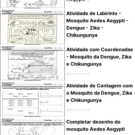
alunoon.com.br
Atividade de Labirinto -
Mosquito Aedes Aegypti -
Dengue - Zika -
Chikungunya
alunoon.com.br
Atividade com Coordenadas
- Mosquito da Dengue, Zika
e Chikungunya
alunoon.com.br
Atividade de Contagem com
o Mosquito da Dengue, Zika
e Chikungunya
alunoon.com.br
Completar desenho do
mosquito Aedes Aegypti