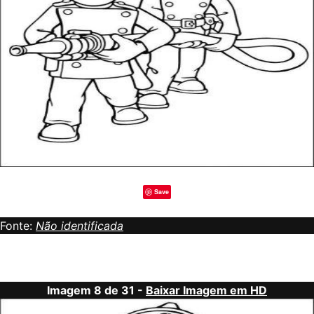
Save
Fonte:
Não identificada
Imagem 8 de 31 -
Baixar Imagem em HD