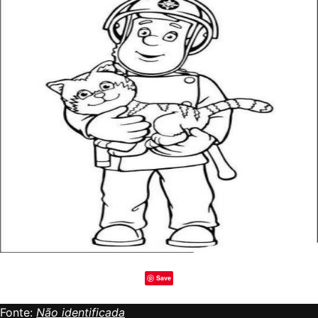
Save
Fonte:
Não identificada