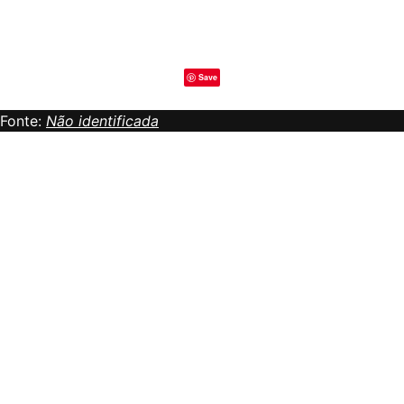
Save
Fonte:
Não identificada