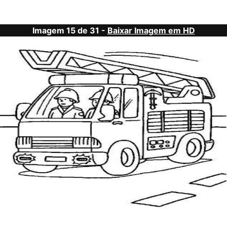
Imagem 15 de 31 -
Baixar Imagem em HD