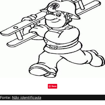
Save
Fonte:
Não identificada