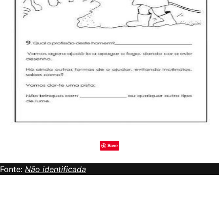
Save
Fonte:
Não identificada