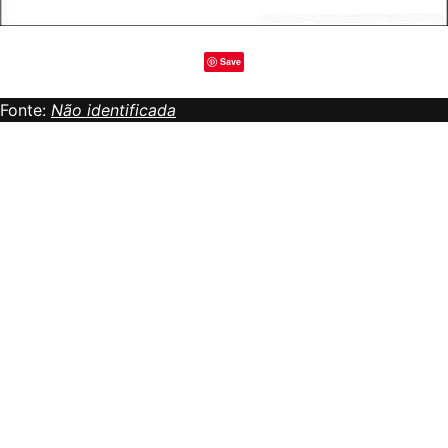
Save
Fonte:
Não identificada