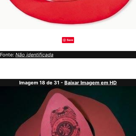
Save
Fonte:
Não identificada
Imagem 18 de 31 -
Baixar Imagem em HD