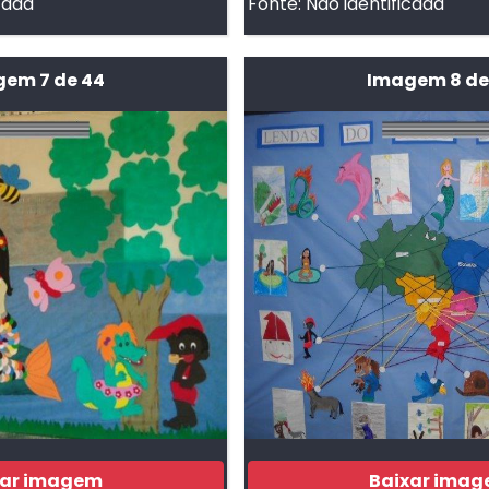
cada
Fonte:
Não identificada
em 7 de 44
Imagem 8 de
xar imagem
Baixar ima