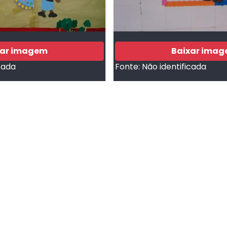
xar imagem
Baixar ima
cada
Fonte:
Não identificada