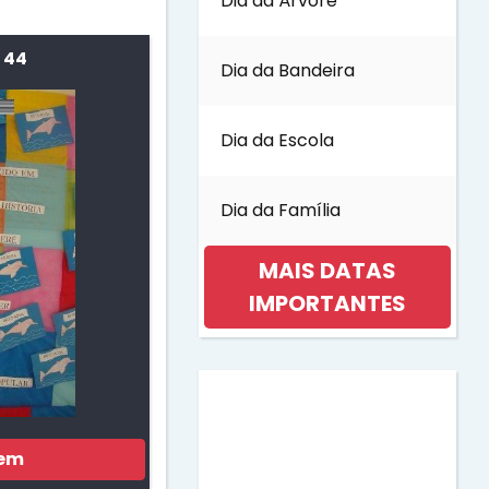
Dia da Árvore
 44
Dia da Bandeira
Dia da Escola
Dia da Família
MAIS DATAS
IMPORTANTES
Dia da Mulher
Dia da Música
gem