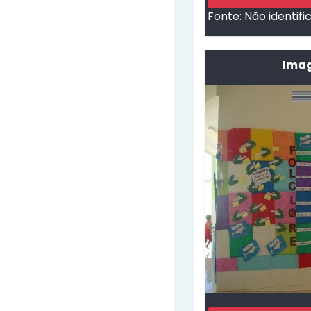
Fonte:
Não identifi
Imag