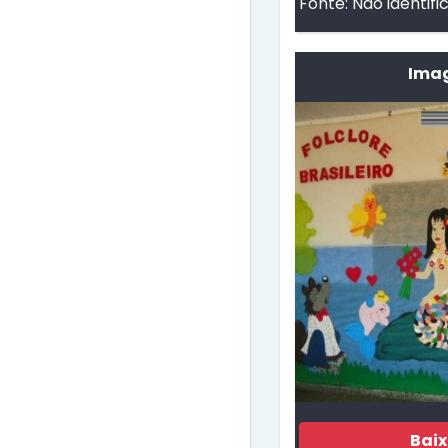
Fonte:
Não identifi
Imag
Bai