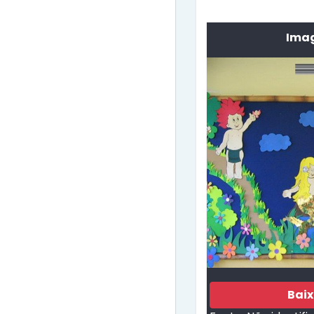
Imag
Bai