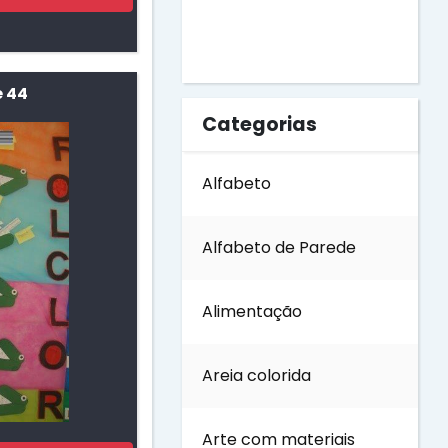
Dia do Livro
Dia do Soldado
 44
Categorias
Dia do Trabalho
Alfabeto
Dia dos Avós
Alfabeto de Parede
Dia dos Pais
Alimentação
Dia dos Professores
Areia colorida
Dia internacional das
Florestas
Arte com materiais