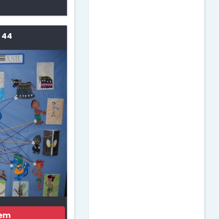
Dia das Bruxas
 44
Dia das Crianças
Dia das Mães
Dia do Amigo
Dia do Circo
Dia do Estudante
Dia do Índio
gem