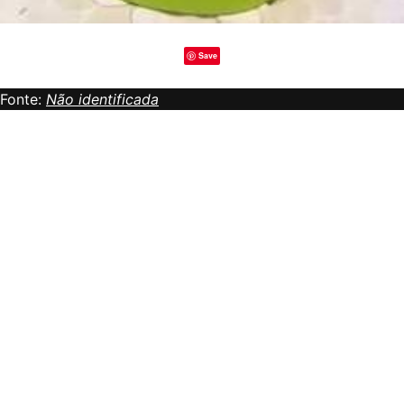
Save
Fonte:
Não identificada