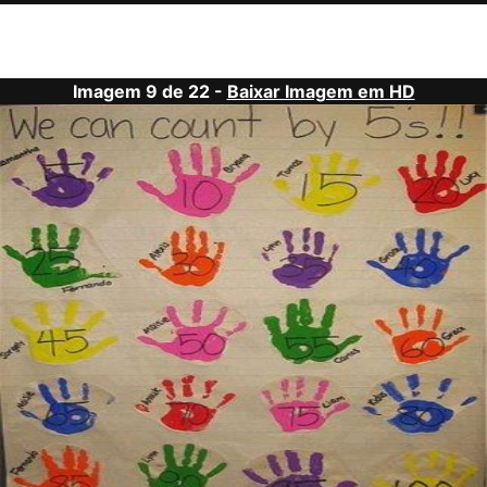
Imagem 9 de 22 -
Baixar Imagem em HD