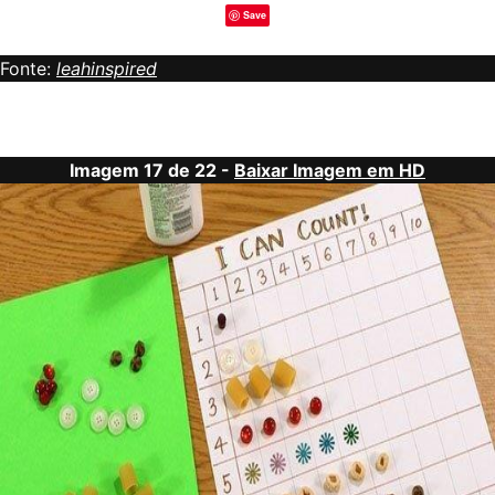
Save
Fonte:
leahinspired
Imagem 17 de 22 -
Baixar Imagem em HD