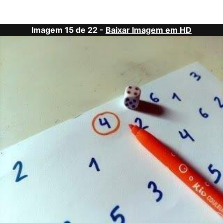
Imagem 15 de 22 -
Baixar Imagem em HD