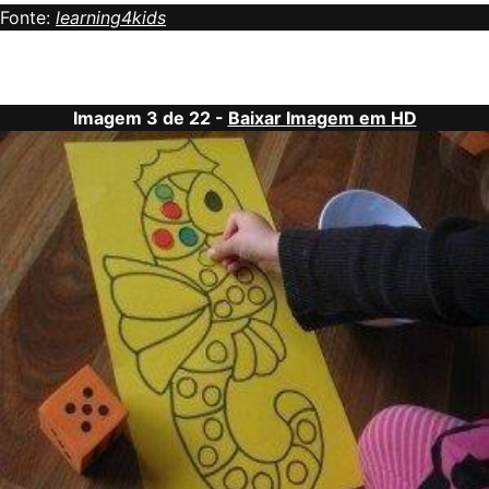
Fonte:
learning4kids
Imagem 3 de 22 -
Baixar Imagem em HD