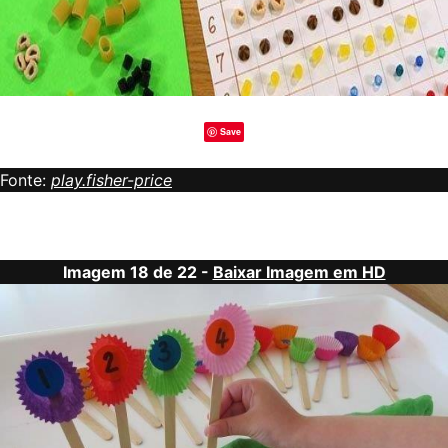
Save
Fonte:
play.fisher-price
Imagem 18 de 22 -
Baixar Imagem em HD