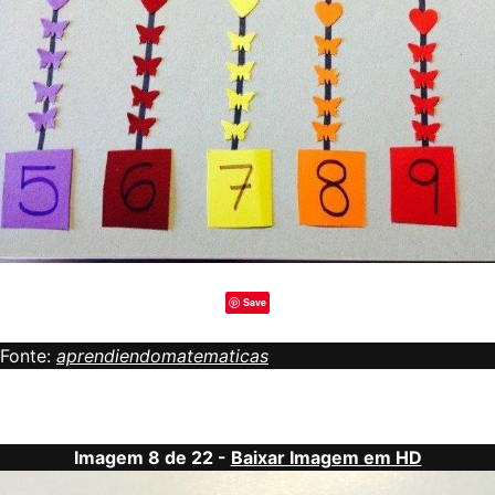
Save
Fonte:
aprendiendomatematicas
Imagem 8 de 22 -
Baixar Imagem em HD