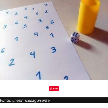
Save
Fonte:
unaprincesaguisante