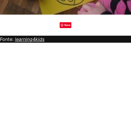
Save
Fonte:
learning4kids