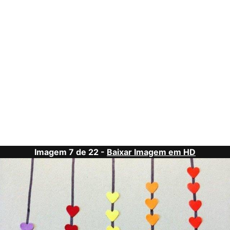
Imagem 7 de 22 -
Baixar Imagem em HD