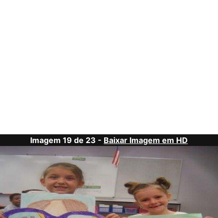
Imagem 19 de 23 -
Baixar Imagem em HD