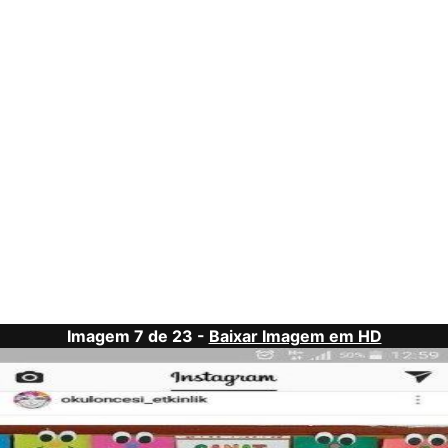
Imagem 7 de 23 -
Baixar Imagem em HD