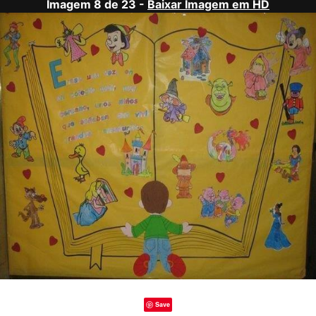
Imagem 8 de 23 -
Baixar Imagem em HD
Save