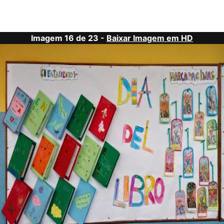
Imagem 16 de 23 -
Baixar Imagem em HD