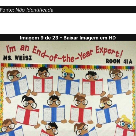
Fonte:
Não Identificada
Imagem 9 de 23 -
Baixar Imagem em HD