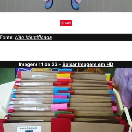
Save
Fonte:
Não Identificada
Imagem 11 de 23 -
Baixar Imagem em HD