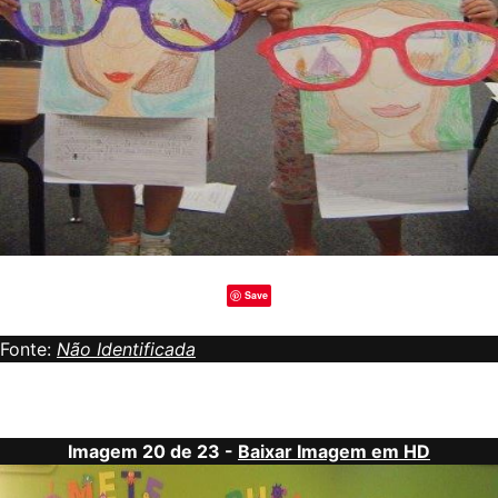
Save
Fonte:
Não Identificada
Imagem 20 de 23 -
Baixar Imagem em HD