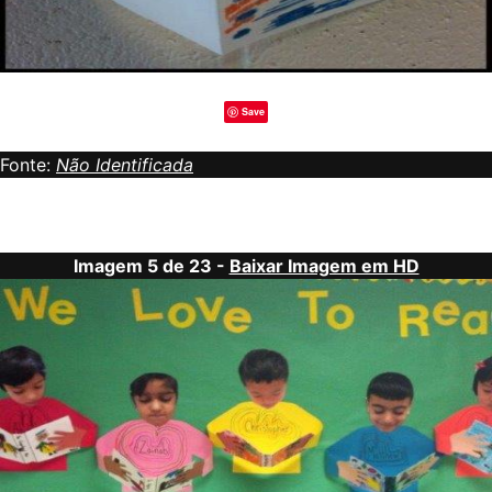
Save
Fonte:
Não Identificada
Imagem 5 de 23 -
Baixar Imagem em HD