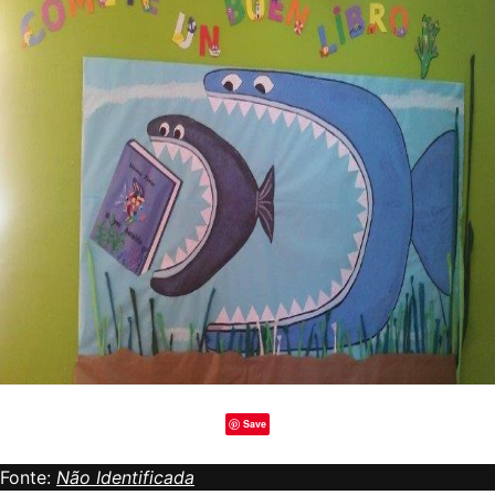
Save
Fonte:
Não Identificada