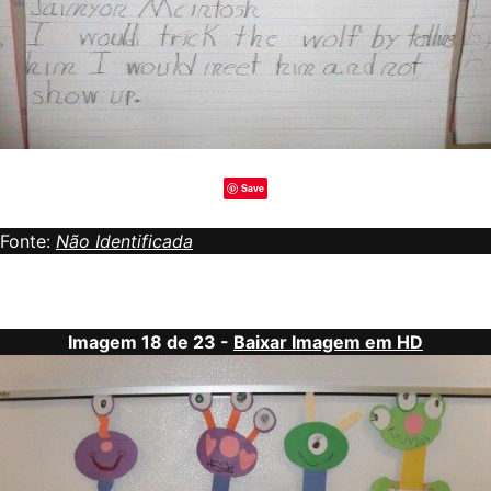
Save
Fonte:
Não Identificada
Imagem 18 de 23 -
Baixar Imagem em HD