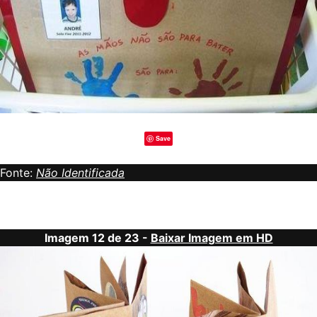
Save
Fonte:
Não Identificada
Imagem 12 de 23 -
Baixar Imagem em HD