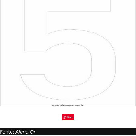
Save
Fonte:
Aluno On