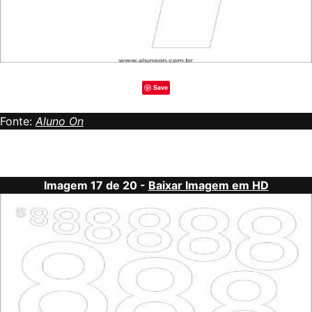
Save
Fonte:
Aluno On
Imagem 17 de 20 -
Baixar Imagem em HD