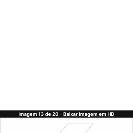
Imagem 13 de 20 -
Baixar Imagem em HD