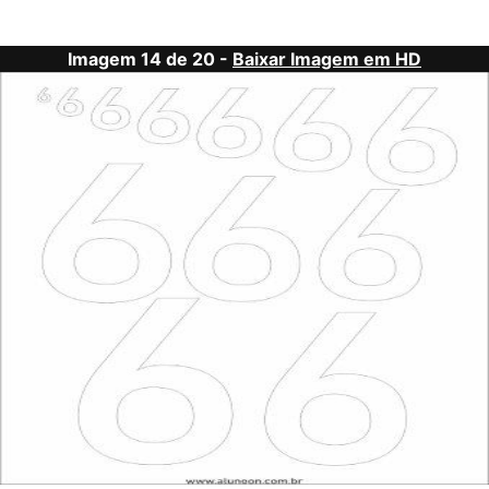
Imagem 14 de 20 -
Baixar Imagem em HD