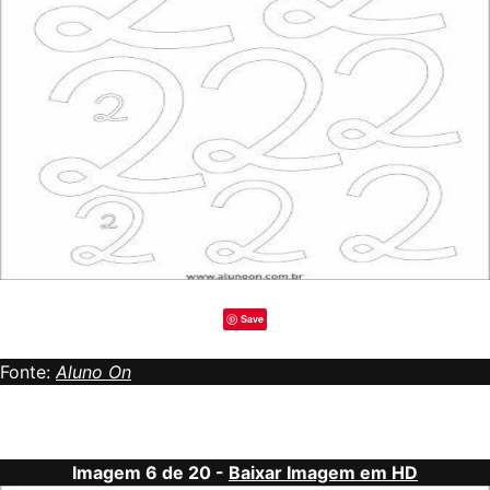
Save
Fonte:
Aluno On
Imagem 6 de 20 -
Baixar Imagem em HD