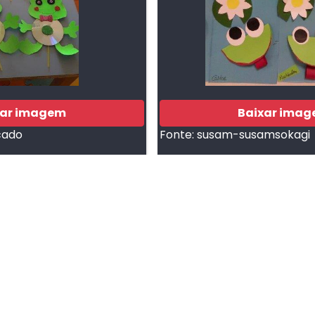
xar imagem
Baixar ima
cado
Fonte:
susam-susamsokagi