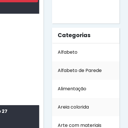
Dia do Livro
Dia do Soldado
Categorias
Dia do Trabalho
Alfabeto
Dia dos Avós
Alfabeto de Parede
Dia dos Pais
Alimentação
Dia dos Professores
Areia colorida
 27
Dia internacional das
Florestas
Arte com materiais