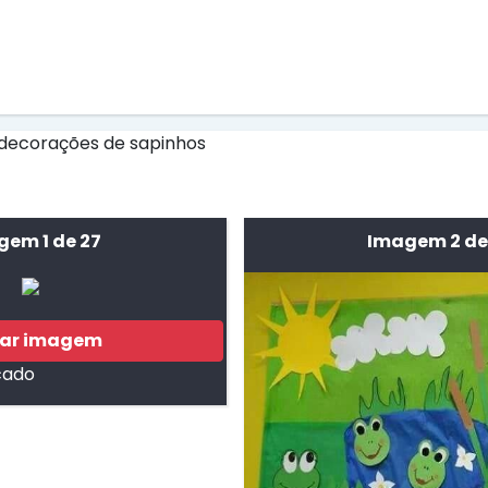
em 1 de 27
Imagem 2 de
xar imagem
cado