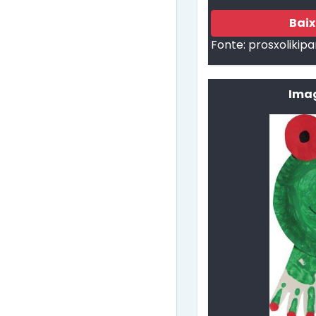
Bai
Fonte:
prosxolikipa
Imag