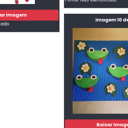
xar imagem
Imagem 10 de
cado
Baixar ima