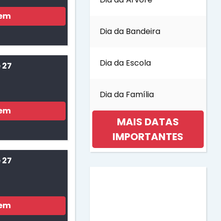
gem
Dia da Bandeira
Dia da Escola
 27
Dia da Família
gem
MAIS DATAS
IMPORTANTES
 27
Dia da Mulher
Dia da Música
gem