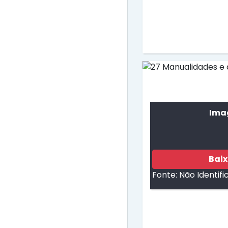
Imag
Bai
Fonte:
Não Identifi