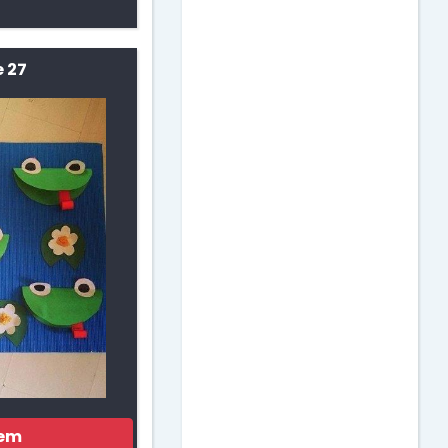
Dia das Bruxas
 27
Dia das Crianças
Dia das Mães
Dia do Amigo
Dia do Circo
Dia do Estudante
Dia do Índio
gem