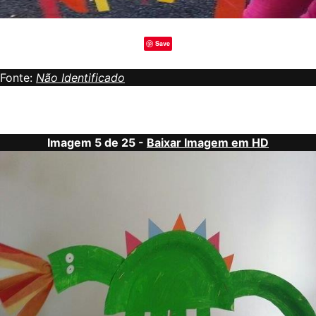
Save
Fonte:
Não Identificado
Imagem 5 de 25 -
Baixar Imagem em HD