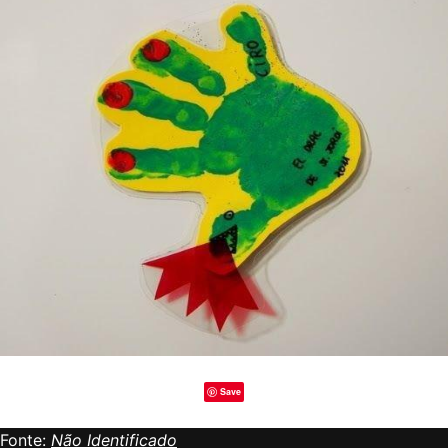
Save
Fonte:
Não Identificado