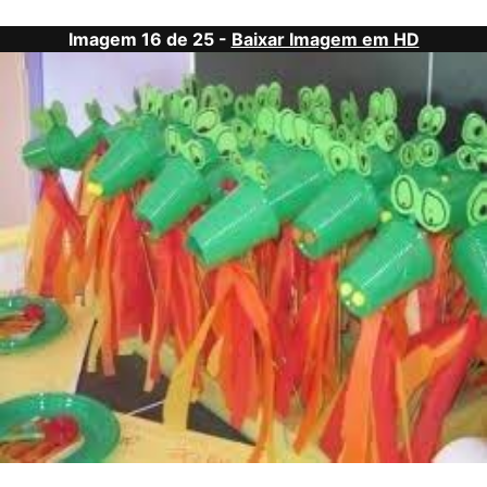
Imagem 16 de 25 -
Baixar Imagem em HD