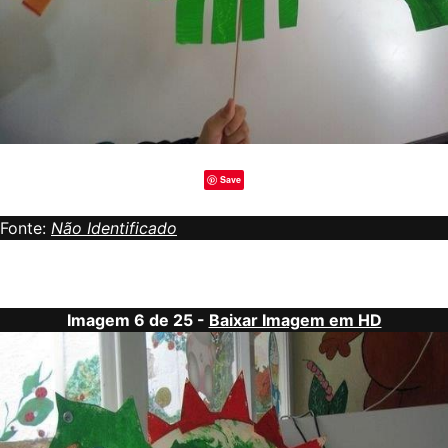
Save
Fonte:
Não Identificado
Imagem 6 de 25 -
Baixar Imagem em HD