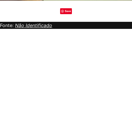
Save
Fonte:
Não Identificado