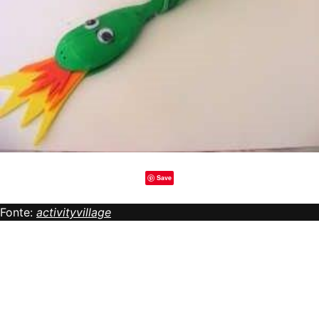
Save
Fonte:
activityvillage