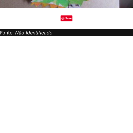
Save
Fonte:
Não Identificado