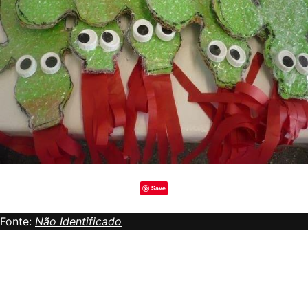
Save
Fonte:
Não Identificado