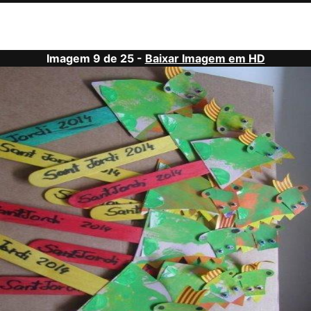
Imagem 9 de 25 -
Baixar Imagem em HD