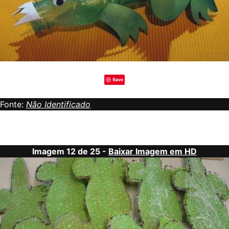
Save
Fonte:
Não Identificado
Imagem 12 de 25 -
Baixar Imagem em HD