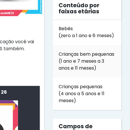
Conteúdo por
faixas etárias
Bebês
(zero a 1 ano e 6 meses)
icação você vai
RAS também.
Crianças bem pequenas
(1 ano e 7 meses a 3
anos e 11 meses)
Crianças pequenas
 26
(4 anos a 5 anos e 11
meses)
Campos de