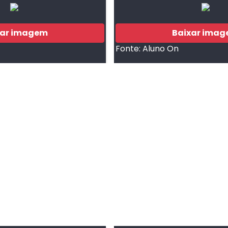
xar imagem
Baixar ima
Fonte:
Aluno On