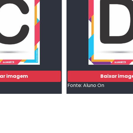
xar imagem
Baixar ima
Fonte:
Aluno On