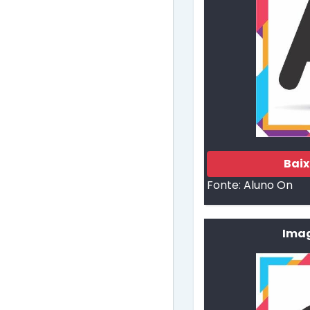
Bai
Fonte:
Aluno On
Imag