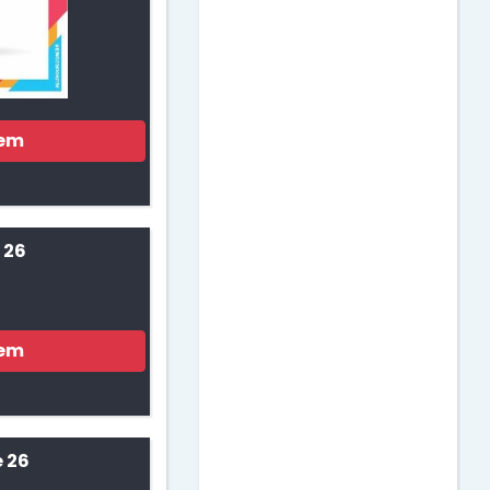
Dia das Bruxas
Dia das Crianças
gem
Dia das Mães
Dia do Amigo
 26
Dia do Circo
gem
Dia do Estudante
Dia do Índio
 26