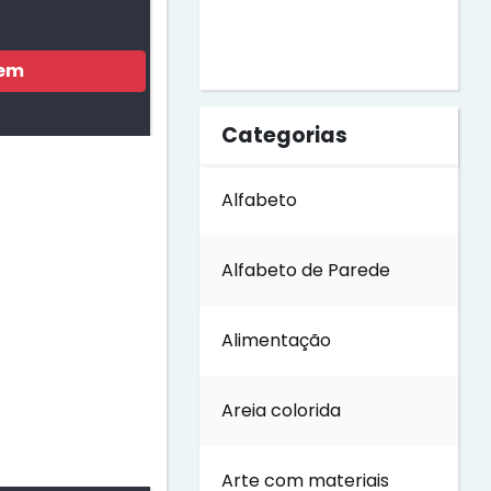
Dia do Livro
gem
Dia do Soldado
Categorias
Dia do Trabalho
Alfabeto
Dia dos Avós
Alfabeto de Parede
Dia dos Pais
Alimentação
Dia dos Professores
Areia colorida
Dia internacional das
Florestas
Arte com materiais