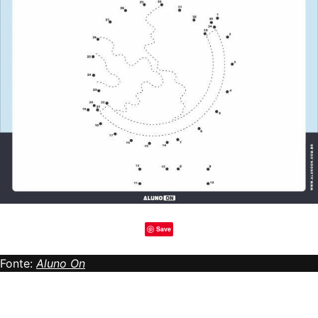
Save
Fonte:
Aluno On