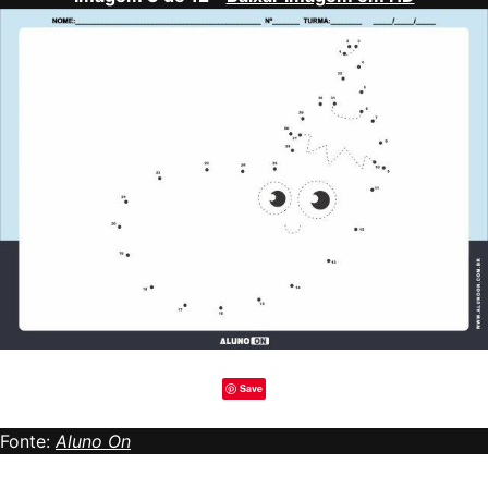
Save
Fonte:
Aluno On