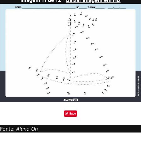
Save
Fonte:
Aluno On