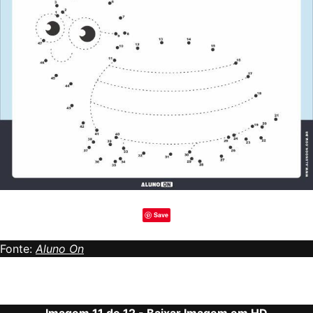
Save
Fonte:
Aluno On
Imagem 11 de 12 -
Baixar Imagem em HD