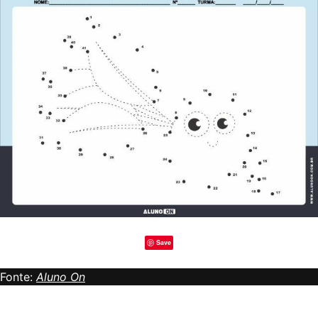
Save
Fonte:
Aluno On