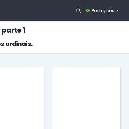
Português
parte 1
 ordinais.