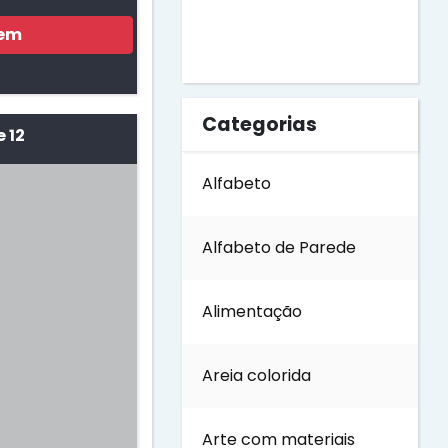
Dia do Livro
gem
Dia do Soldado
Categorias
 12
Dia do Trabalho
Alfabeto
Dia dos Avós
Alfabeto de Parede
Dia dos Pais
Alimentação
Dia dos Professores
Areia colorida
Dia internacional das
Florestas
Arte com materiais