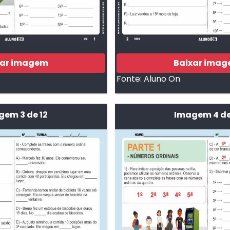
xar imagem
Baixar ima
Fonte:
Aluno On
em 3 de 12
Imagem 4 de