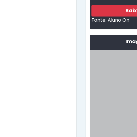
Bai
Fonte:
Aluno On
Imag