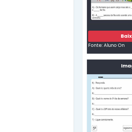
Bai
Fonte:
Aluno On
Imag