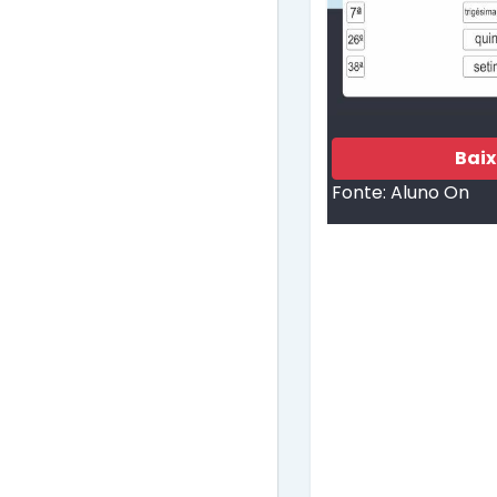
Bai
Fonte:
Aluno On