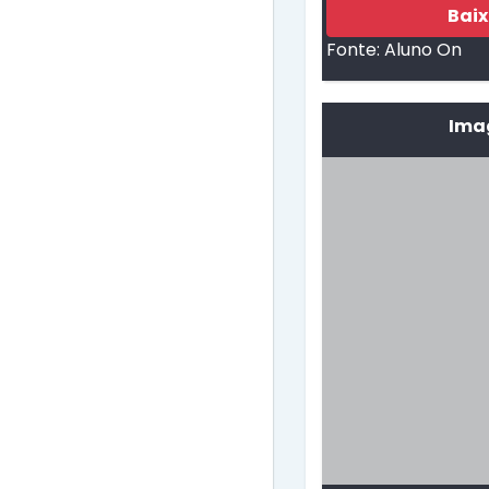
Bai
Fonte:
Aluno On
Imag