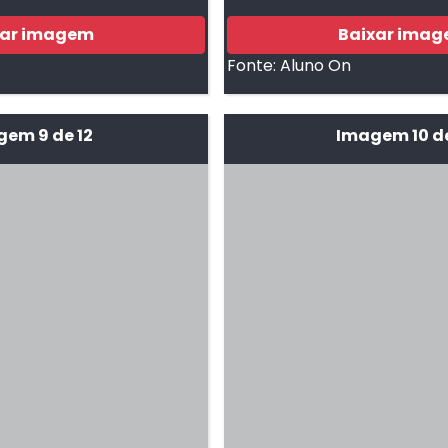
xar imagem
Baixar ima
Fonte:
Aluno On
em 9 de 12
Imagem 10 de