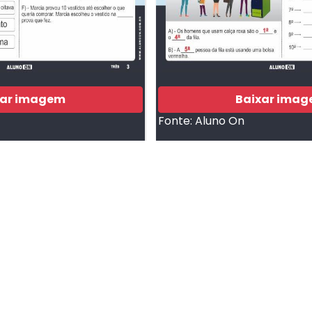
xar imagem
Baixar ima
Fonte:
Aluno On