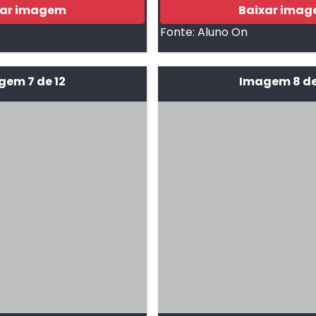
xar imagem
Baixar ima
Fonte:
Aluno On
em 7 de 12
Imagem 8 de