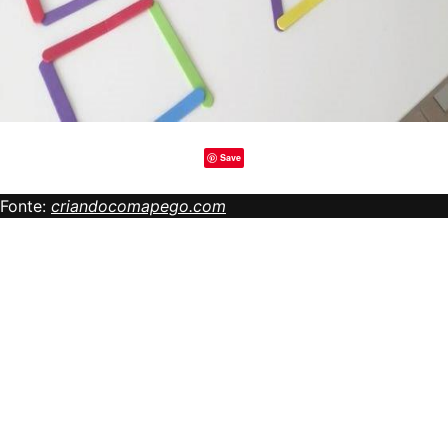
Save
Fonte:
criandocomapego.com