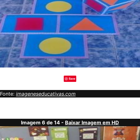
Save
Fonte:
imageneseducativas.com
Imagem 6 de 14 -
Baixar Imagem em HD