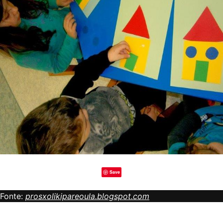
Save
Fonte:
prosxolikipareoula.blogspot.com