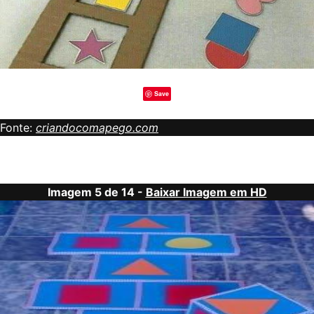
Save
Fonte:
criandocomapego.com
Imagem 5 de 14 -
Baixar Imagem em HD