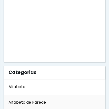
Dia das Mães
Dia do Amigo
Dia do Circo
Dia do Estudante
Dia do Índio
Categorias
Dia do Livro
Alfabeto
Dia do Soldado
Alfabeto de Parede