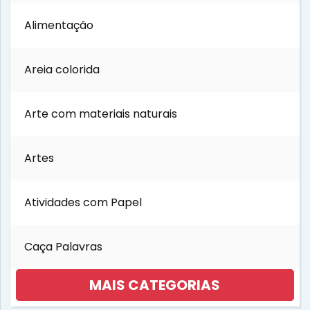
Dia do Trabalho
Alimentação
Dia dos Avós
Areia colorida
Dia dos Pais
Arte com materiais naturais
Dia dos Professores
Artes
Dia internacional das Florestas
Atividades com Papel
Festa Junina
Caça Palavras
Folclore
MAIS CATEGORIAS