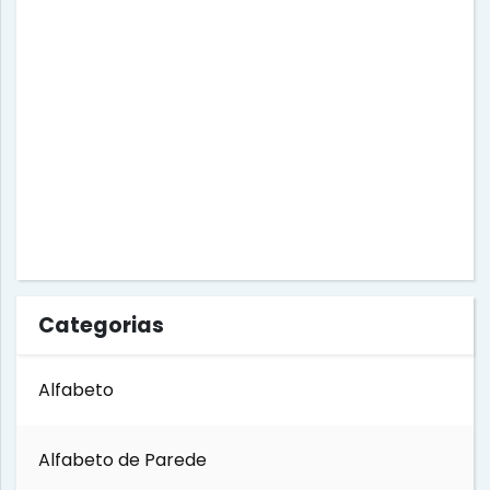
Dia das Mães
Dia do Amigo
Dia do Circo
Dia do Estudante
Dia do Índio
Categorias
Dia do Livro
Alfabeto
Dia do Soldado
Alfabeto de Parede