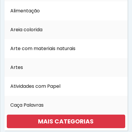
Dia do Trabalho
Alimentação
Dia dos Avós
Areia colorida
Dia dos Pais
Arte com materiais naturais
Dia dos Professores
Artes
Dia internacional das Florestas
Atividades com Papel
Festa Junina
Caça Palavras
Folclore
MAIS CATEGORIAS