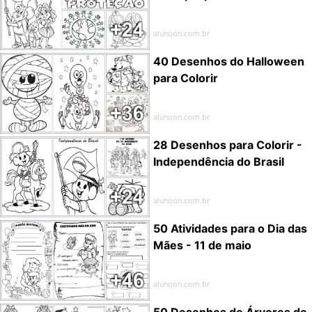
alunoon.com.br
40 Desenhos do Halloween
para Colorir
alunoon.com.br
28 Desenhos para Colorir -
Independência do Brasil
alunoon.com.br
50 Atividades para o Dia das
Mães - 11 de maio
alunoon.com.br
50 Desenhos de Árvores de