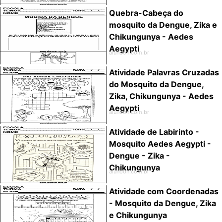
Quebra-Cabeça do
mosquito da Dengue, Zika e
Chikungunya - Aedes
Aegypti
alunoon.com.br
Atividade Palavras Cruzadas
do Mosquito da Dengue,
Zika, Chikungunya - Aedes
Aegypti
alunoon.com.br
Atividade de Labirinto -
Mosquito Aedes Aegypti -
Dengue - Zika -
Chikungunya
alunoon.com.br
Atividade com Coordenadas
- Mosquito da Dengue, Zika
e Chikungunya