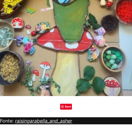
Save
Fonte:
raisingarabella_and_asher