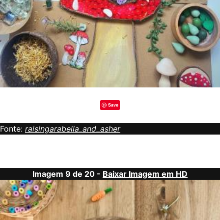
Save
Fonte:
raisingarabella_and_asher
Imagem 9 de 20 -
Baixar Imagem em HD