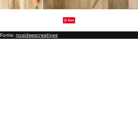
Save
Fonte:
nosideescreatives