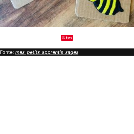
Save
Fonte:
mes_petits_apprentis_sages