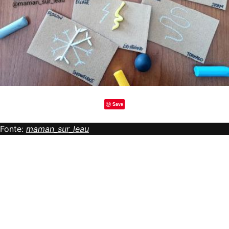
Save
Fonte:
maman_sur_leau