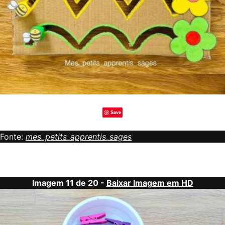
Save
Fonte:
mes_petits_apprentis_sages
Imagem 11 de 20 -
Baixar Imagem em HD