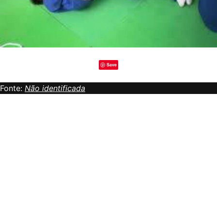
Save
Fonte:
Não identificada