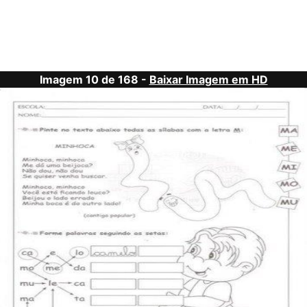
Imagem 10 de 168 -
Baixar Imagem em HD