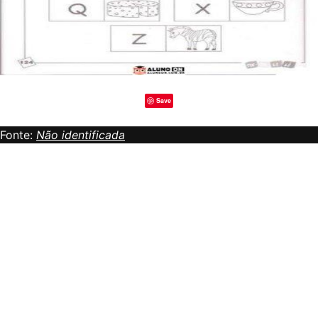
Save
Fonte:
Não identificada