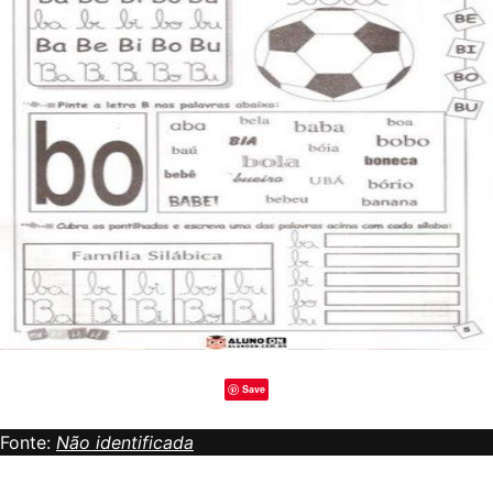
Save
Fonte:
Não identificada