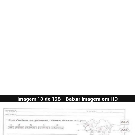
Imagem 13 de 168 -
Baixar Imagem em HD