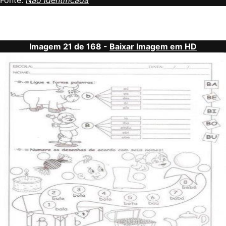
Fonte:
Não identificada
Imagem 21 de 168 -
Baixar Imagem em HD