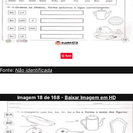
Save
Fonte:
Não identificada
Imagem 18 de 168 -
Baixar Imagem em HD