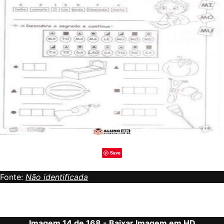
Save
Fonte:
Não identificada
Imagem 14 de 168 -
Baixar Imagem em HD