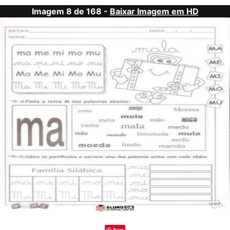
Imagem 8 de 168 -
Baixar Imagem em HD
Save