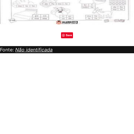
Save
Fonte:
Não identificada