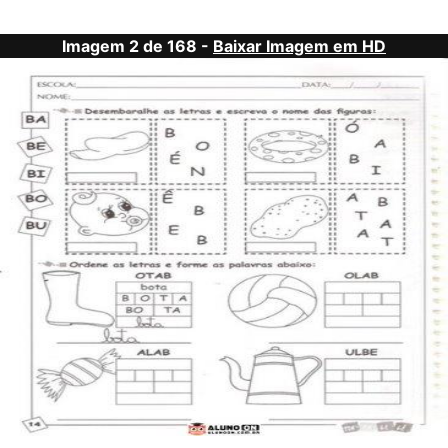
Imagem 2 de 168 -
Baixar Imagem em HD