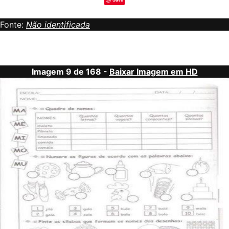
Fonte:
Não identificada
Imagem 9 de 168 -
Baixar Imagem em HD