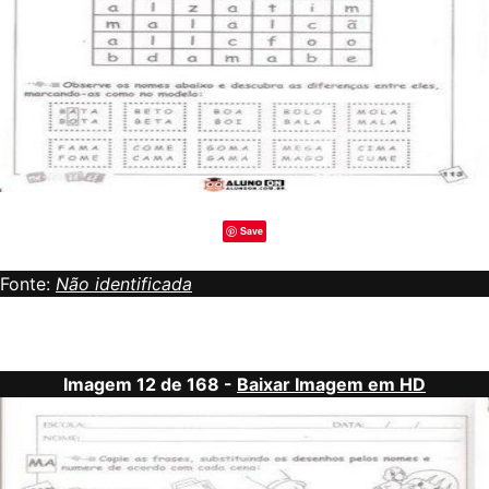
Save
Fonte:
Não identificada
Imagem 12 de 168 -
Baixar Imagem em HD