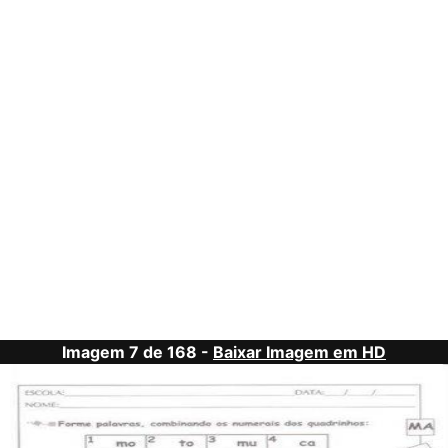
Imagem 7 de 168 -
Baixar Imagem em HD