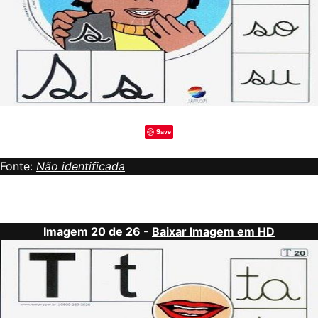
Save
Fonte:
Não identificada
Imagem 20 de 26 -
Baixar Imagem em HD