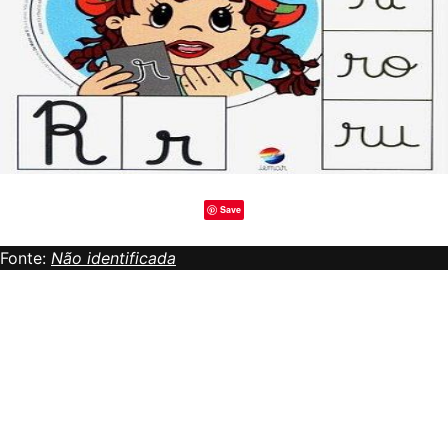
Save
Fonte:
Não identificada