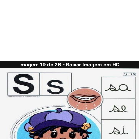
Imagem 19 de 26 -
Baixar Imagem em HD