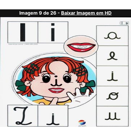
Imagem 9 de 26 -
Baixar Imagem em HD