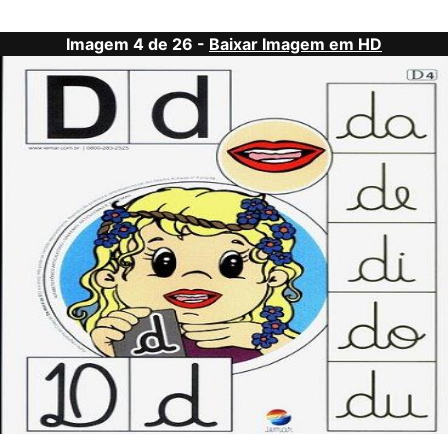
Imagem 4 de 26 -
Baixar Imagem em HD