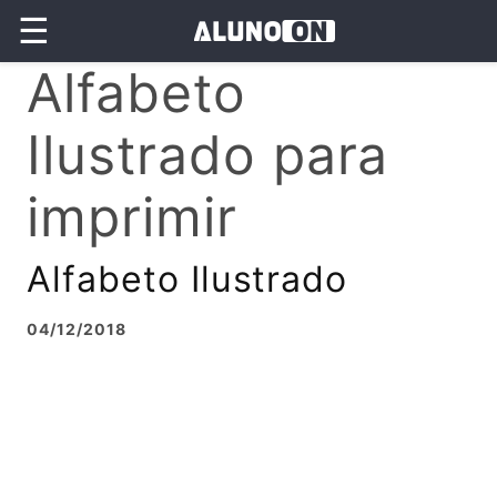
☰
Alfabeto
Ilustrado para
imprimir
Alfabeto Ilustrado
04/12/2018