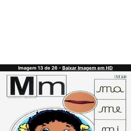
Imagem 13 de 26 -
Baixar Imagem em HD