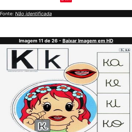
Fonte:
Não identificada
Imagem 11 de 26 -
Baixar Imagem em HD