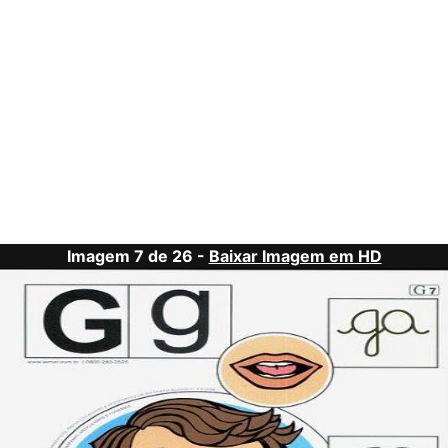
Imagem 7 de 26 -
Baixar Imagem em HD