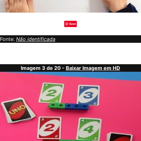
Save
Fonte:
Não identificada
Imagem 3 de 20 -
Baixar Imagem em HD