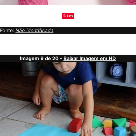
Save
Fonte:
Não identificada
Imagem 9 de 20 -
Baixar Imagem em HD