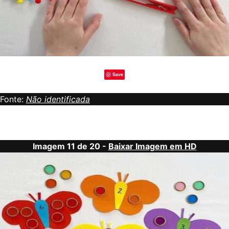
Save
Fonte:
Não identificada
Imagem 11 de 20 -
Baixar Imagem em HD