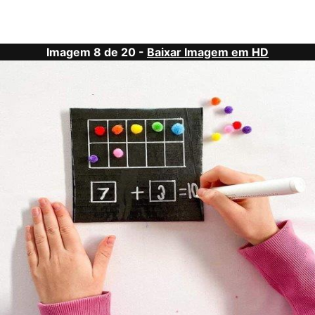
Imagem 8 de 20 -
Baixar Imagem em HD