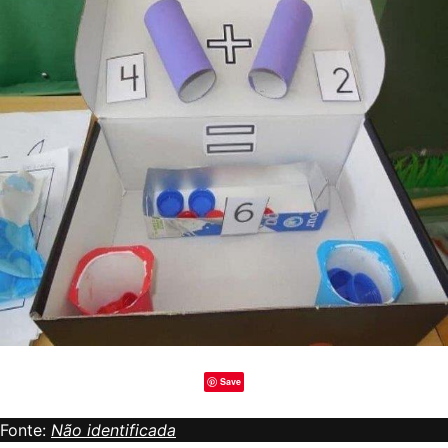
Save
Fonte:
Não identificada