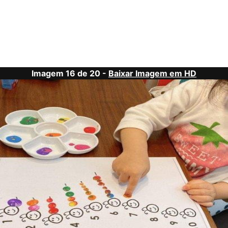
Imagem 16 de 20 -
Baixar Imagem em HD