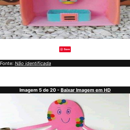
Save
Fonte:
Não identificada
Imagem 5 de 20 -
Baixar Imagem em HD