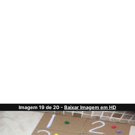
Imagem 19 de 20 -
Baixar Imagem em HD