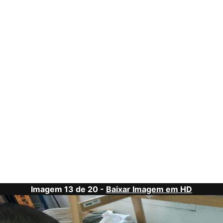
Imagem 13 de 20 -
Baixar Imagem em HD