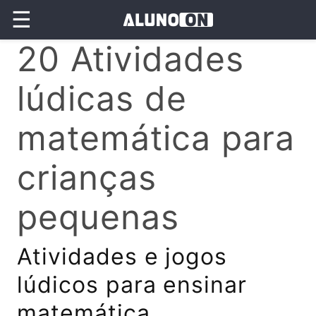
☰
20 Atividades
lúdicas de
matemática para
crianças
pequenas
Atividades e jogos
lúdicos para ensinar
matemática