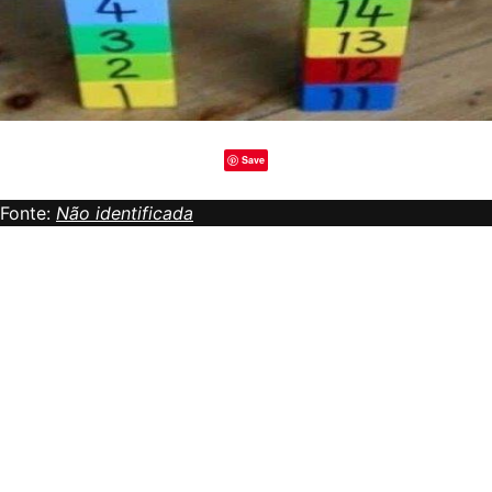
Save
Fonte:
Não identificada