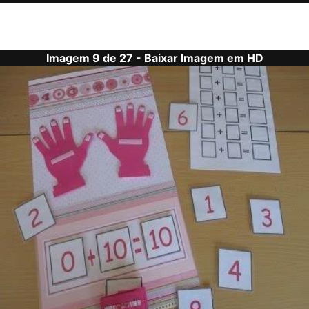
Imagem 9 de 27 -
Baixar Imagem em HD