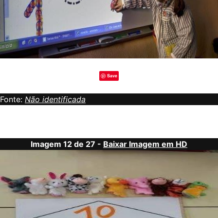
Save
Fonte:
Não identificada
Imagem 12 de 27 -
Baixar Imagem em HD