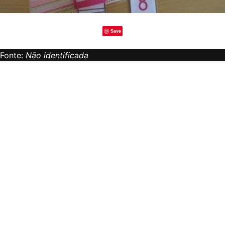
Save
Fonte:
Não identificada