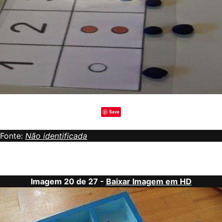
Save
Fonte:
Não identificada
Imagem 20 de 27 -
Baixar Imagem em HD