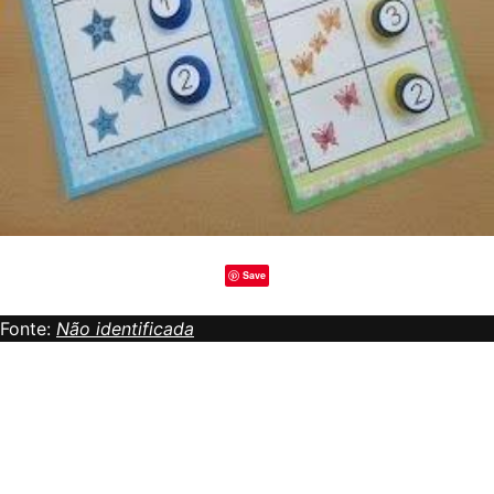
Save
Fonte:
Não identificada