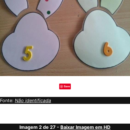
Save
Fonte:
Não identificada
Imagem 2 de 27 -
Baixar Imagem em HD