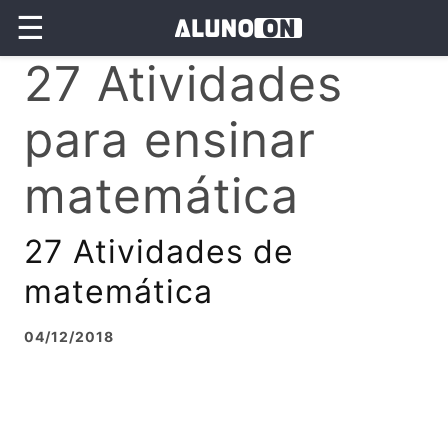
☰
27 Atividades
para ensinar
matemática
27 Atividades de
matemática
04/12/2018