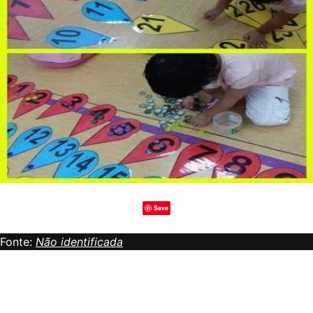
Save
Fonte:
Não identificada