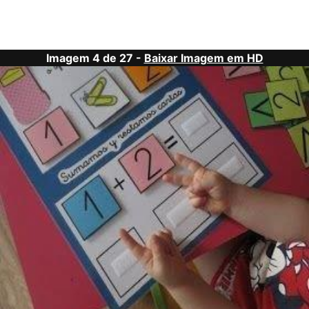
Imagem 4 de 27 -
Baixar Imagem em HD