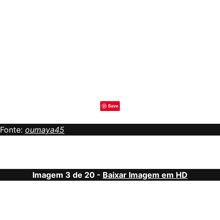
Save
Fonte:
oumaya45
Imagem 3 de 20 -
Baixar Imagem em HD