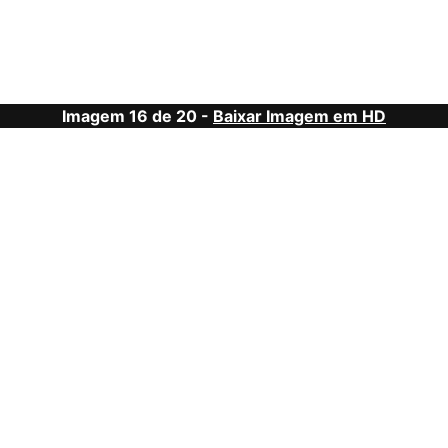
Imagem 16 de 20 -
Baixar Imagem em HD