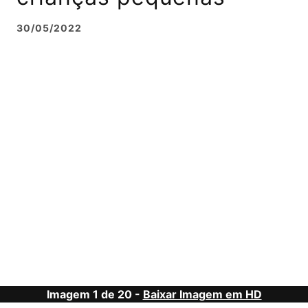
30/05/2022
Imagem 1 de 20 -
Baixar Imagem em HD