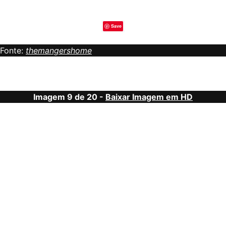
Save
Fonte:
themangershome
Imagem 9 de 20 -
Baixar Imagem em HD