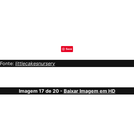
Save
Fonte:
littlecakesnursery
Imagem 17 de 20 -
Baixar Imagem em HD