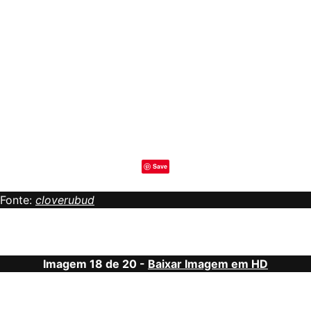
Save
Fonte:
cloverubud
Imagem 18 de 20 -
Baixar Imagem em HD