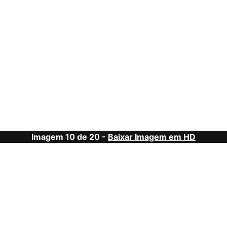
Imagem 10 de 20 -
Baixar Imagem em HD