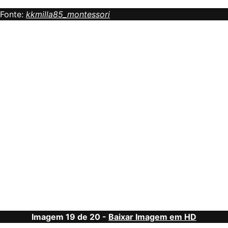
Fonte:
kkmilla85_montessori
Imagem 19 de 20 -
Baixar Imagem em HD