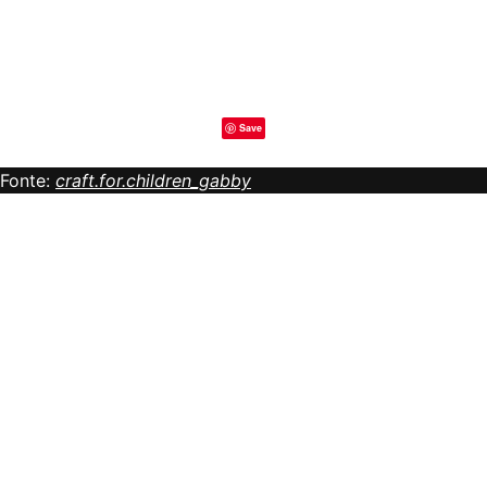
Save
Fonte:
craft.for.children_gabby