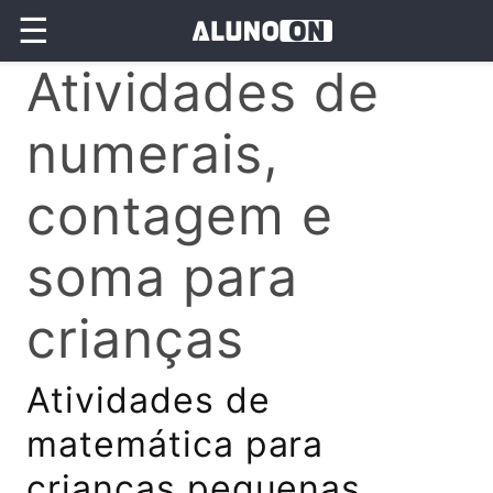
☰
Atividades de
numerais,
contagem e
soma para
crianças
Atividades de
matemática para
crianças pequenas