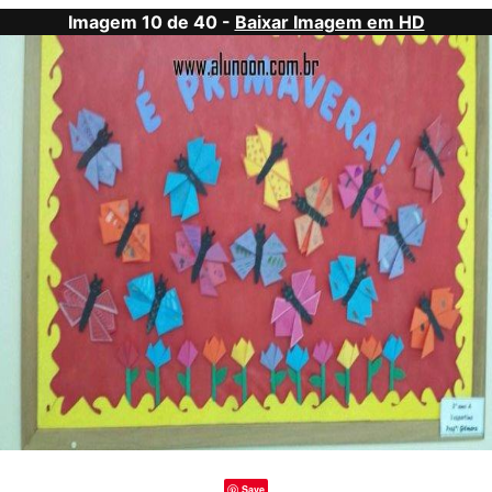
Imagem 10 de 40 -
Baixar Imagem em HD
Save