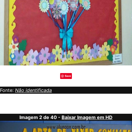
Save
Fonte:
Não identificada
Imagem 2 de 40 -
Baixar Imagem em HD