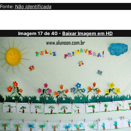
Fonte:
Não identificada
Imagem 17 de 40 -
Baixar Imagem em HD