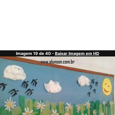
Imagem 19 de 40 -
Baixar Imagem em HD