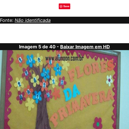
Save
Fonte:
Não identificada
Imagem 5 de 40 -
Baixar Imagem em HD