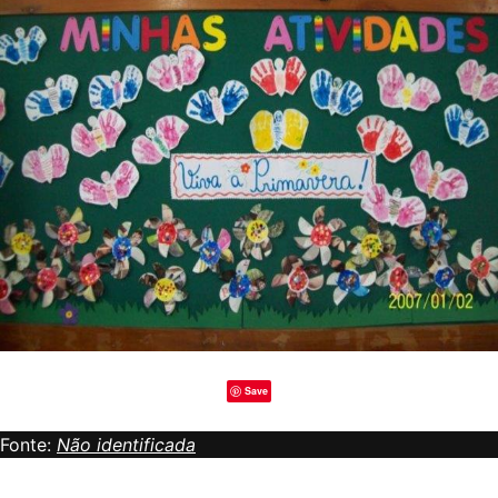
Save
Fonte:
Não identificada