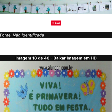
Save
Fonte:
Não identificada
Imagem 18 de 40 -
Baixar Imagem em HD