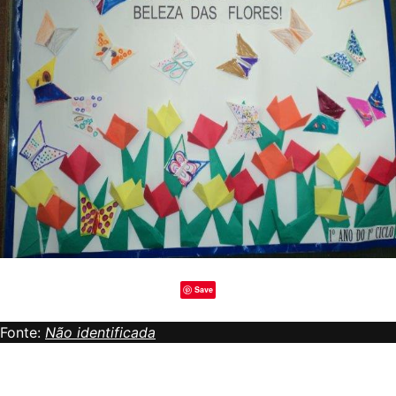
Save
Fonte:
Não identificada