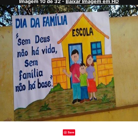
Imagem 10 de 32 -
Baixar Imagem em HD
Save