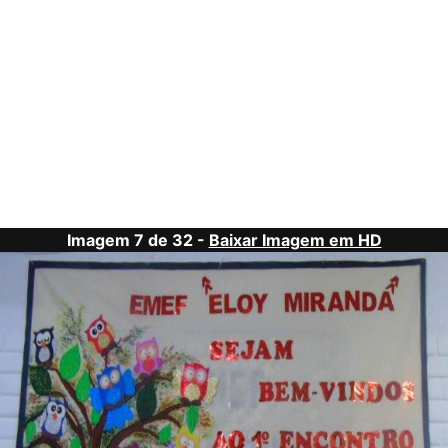
Imagem 7 de 32 -
Baixar Imagem em HD