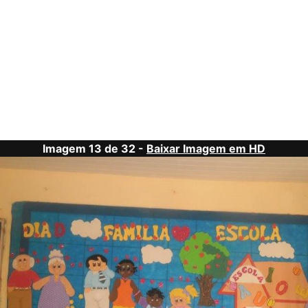
Imagem 13 de 32 -
Baixar Imagem em HD