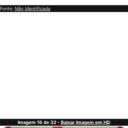
Fonte:
Não Identificada
Imagem 16 de 32 -
Baixar Imagem em HD