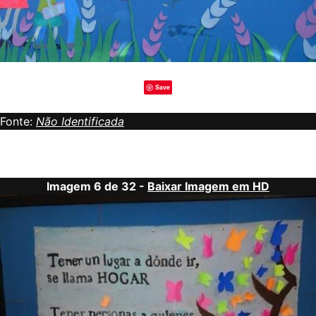
Save
Fonte:
Não Identificada
Imagem 6 de 32 -
Baixar Imagem em HD