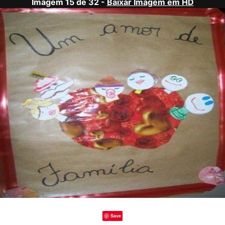
Imagem 15 de 32 -
Baixar Imagem em HD
Save