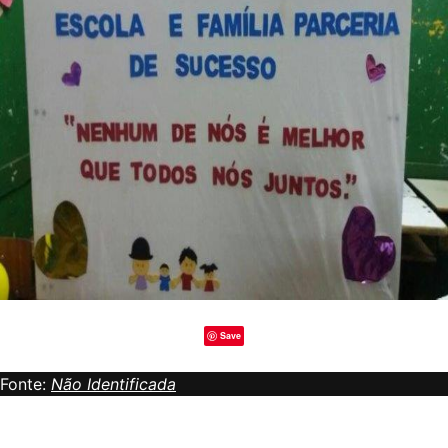
Save
Fonte:
Não Identificada