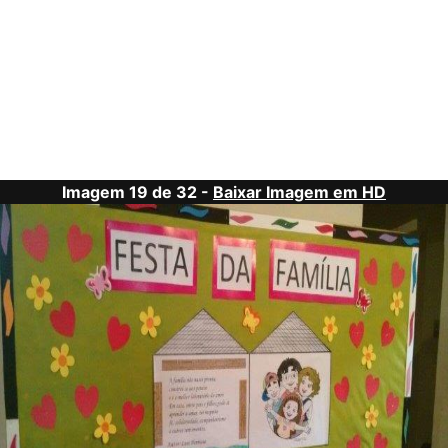
Imagem 19 de 32 -
Baixar Imagem em HD