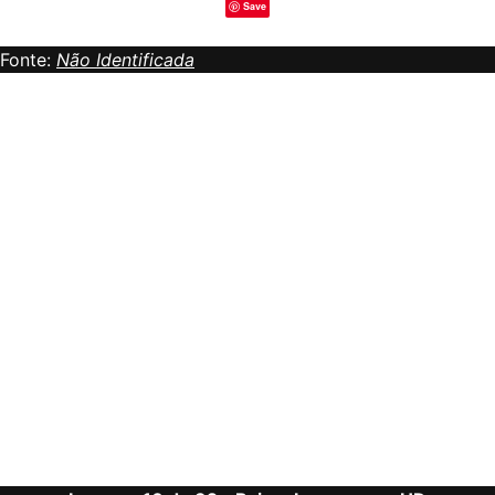
Save
Fonte:
Não Identificada