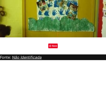
Save
Fonte:
Não Identificada