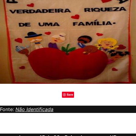
Save
Fonte:
Não Identificada