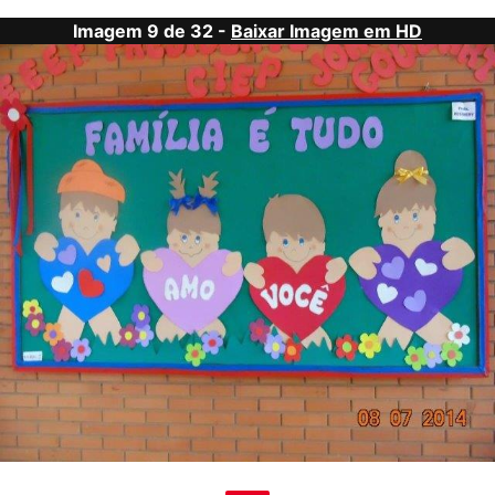
Imagem 9 de 32 -
Baixar Imagem em HD