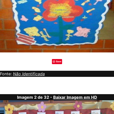
Save
Fonte:
Não Identificada
Imagem 2 de 32 -
Baixar Imagem em HD