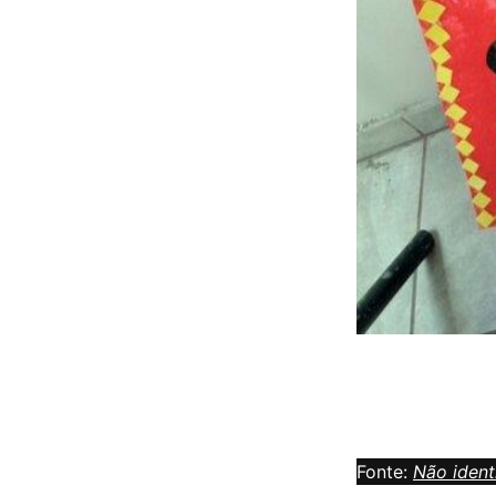
Fonte:
Não ident