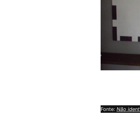
Fonte:
Não ident