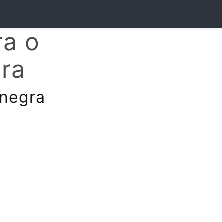
ra o
gra
 negra