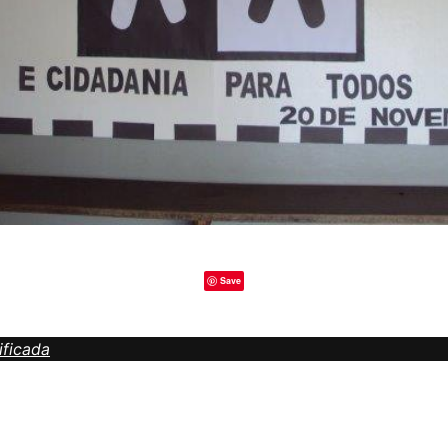
Save
ificada