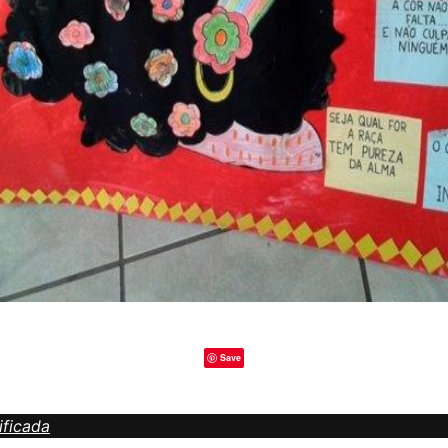
Save
ificada