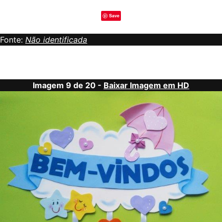
Save
Fonte:
Não identificada
Imagem 9 de 20 -
Baixar Imagem em HD