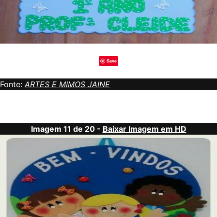
Save
Fonte:
ARTES E MIMOS JAINE
Imagem 11 de 20 -
Baixar Imagem em HD