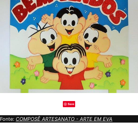
Save
Fonte:
COMPOSÊ ARTESANATO - ARTE EM EVA