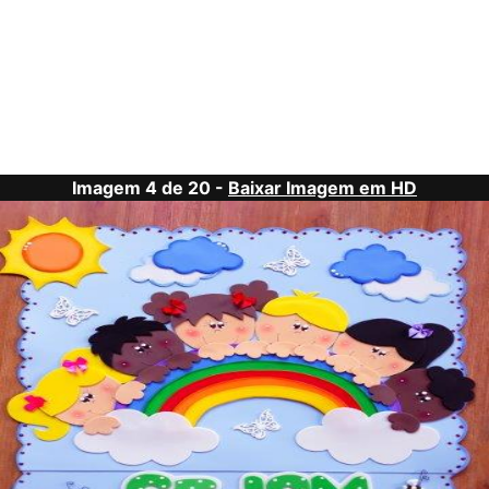
Imagem 4 de 20 -
Baixar Imagem em HD