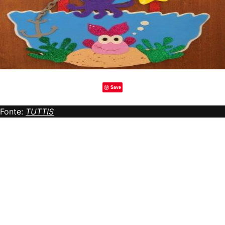
Save
Fonte:
TUTTIS