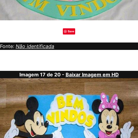
Save
Fonte:
Não identificada
Imagem 17 de 20 -
Baixar Imagem em HD