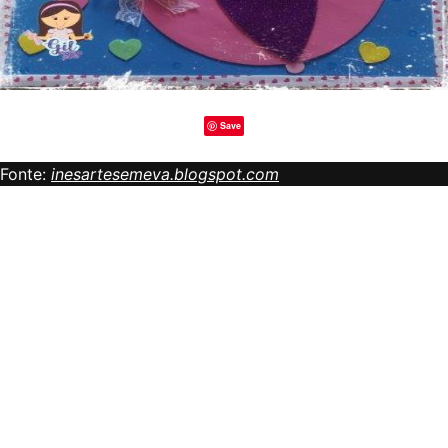
Save
Fonte:
inesartesemeva.blogspot.com