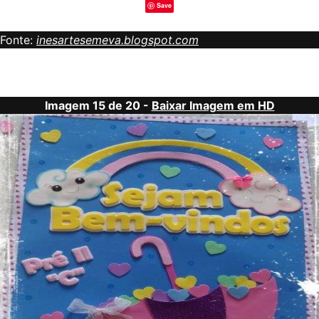
Save
Fonte:
inesartesemeva.blogspot.com
Imagem 15 de 20 -
Baixar Imagem em HD