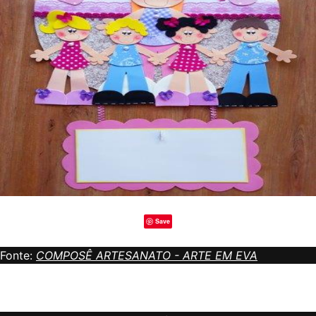
Save
Fonte:
COMPOSÊ ARTESANATO - ARTE EM EVA