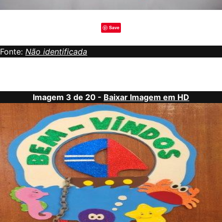
Save
Fonte:
Não identificada
Imagem 3 de 20 -
Baixar Imagem em HD