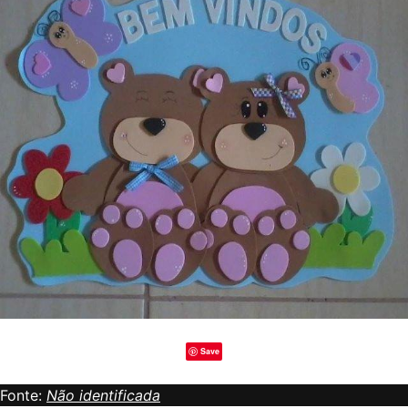
Save
Fonte:
Não identificada