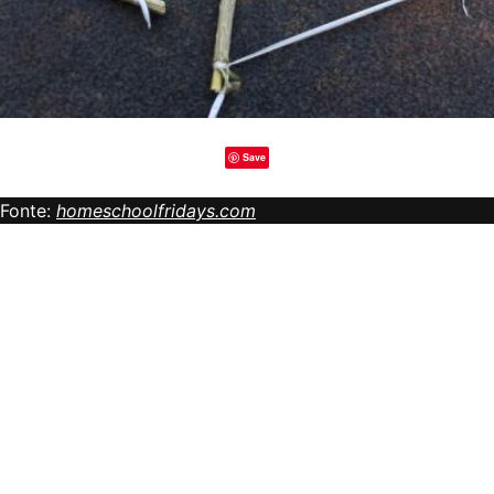
Save
Fonte:
homeschoolfridays.com