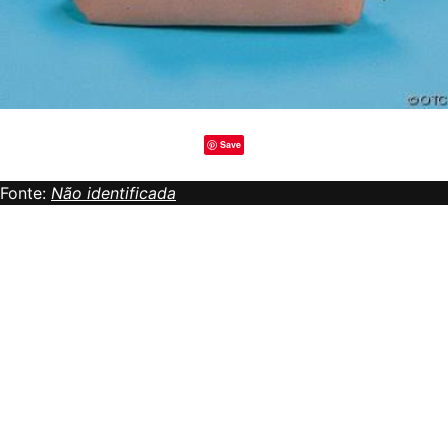
Save
Fonte:
Não identificada