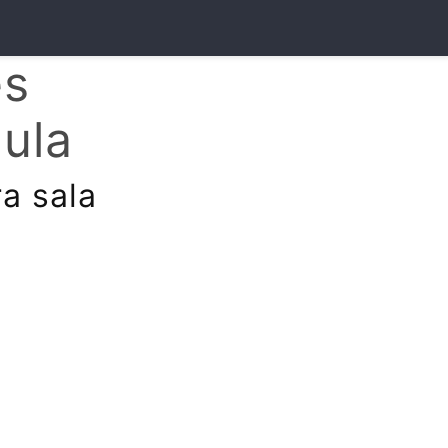
es
aula
a sala