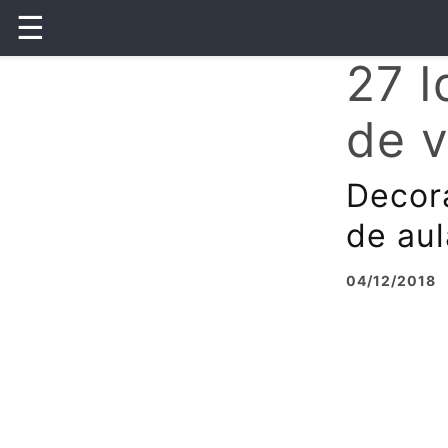
☰
27 I
de v
Decor
de aul
04/12/2018