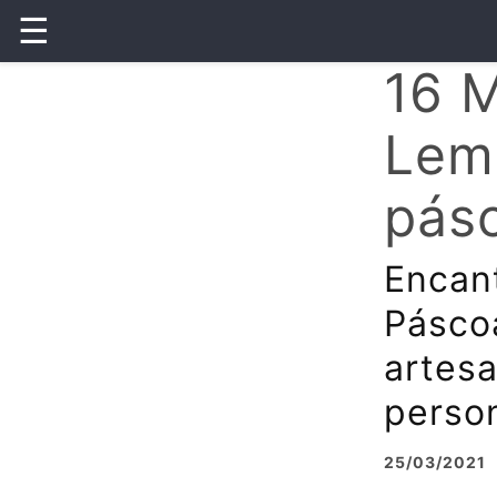
☰
16 
Lem
pás
Encan
Pásco
artesa
person
25/03/2021