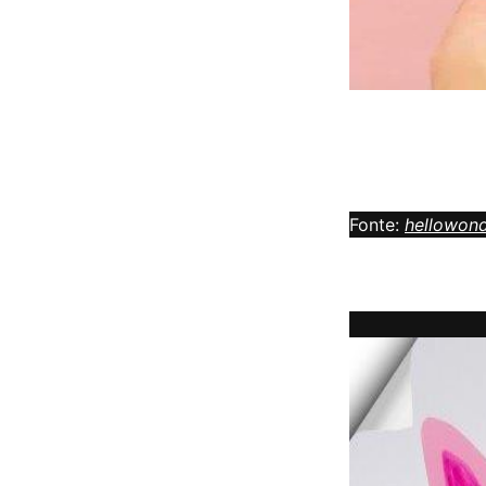
Fonte:
hellowond