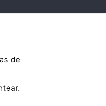
as de
ntear.