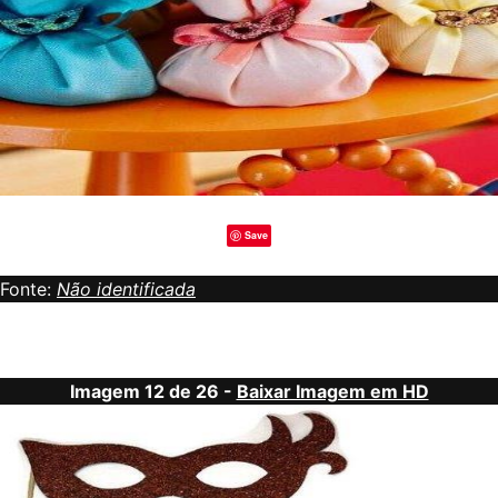
Save
Fonte:
Não identificada
Imagem 12 de 26 -
Baixar Imagem em HD