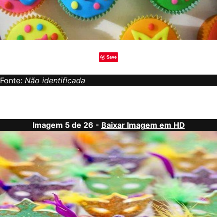
Save
Fonte:
Não identificada
Imagem 5 de 26 -
Baixar Imagem em HD