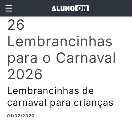
☰
26
Lembrancinhas
para o Carnaval
2026
Lembrancinhas de
carnaval para crianças
01/02/2020