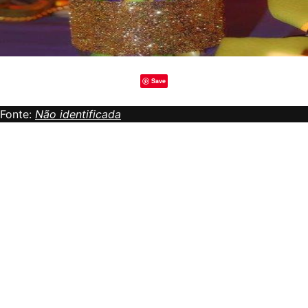
Save
Fonte:
Não identificada