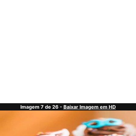
Imagem 7 de 26 -
Baixar Imagem em HD