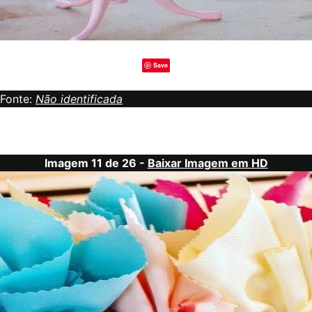
Save
Fonte:
Não identificada
Imagem 11 de 26 -
Baixar Imagem em HD