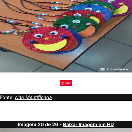
Save
Fonte:
Não identificada
Imagem 20 de 26 -
Baixar Imagem em HD