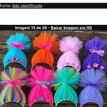
Fonte:
Não identificada
Imagem 15 de 26 -
Baixar Imagem em HD