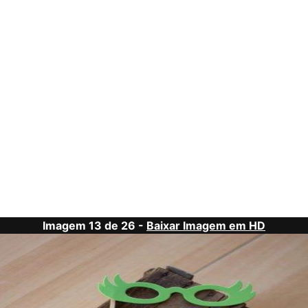
Imagem 13 de 26 -
Baixar Imagem em HD