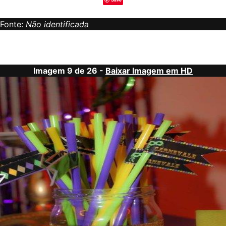
Fonte:
Não identificada
Imagem 9 de 26 -
Baixar Imagem em HD