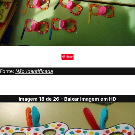
Save
Fonte:
Não identificada
Imagem 18 de 26 -
Baixar Imagem em HD