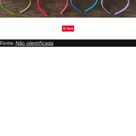
Save
Fonte:
Não identificada