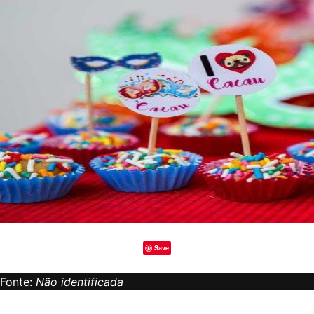
Save
Fonte:
Não identificada