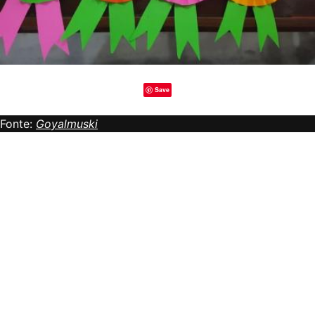
Save
Fonte:
Goyalmuski