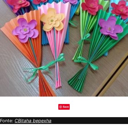
Save
Fonte:
CBitaha bepexha