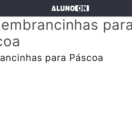
Lembrancinhas par
coa
ancinhas para Páscoa