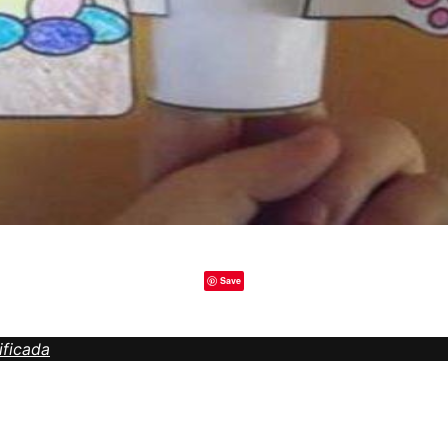
Save
ificada