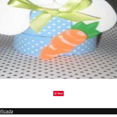
Save
ificada