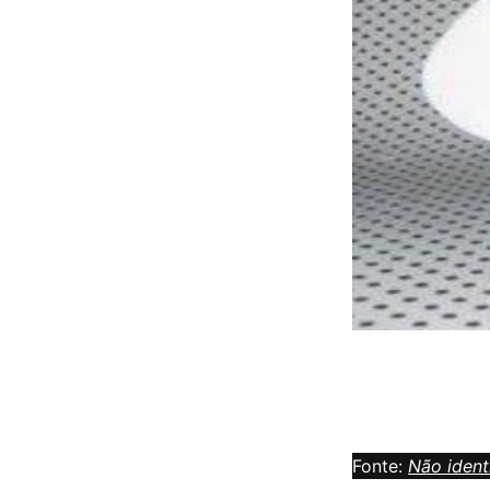
Fonte:
Não ident