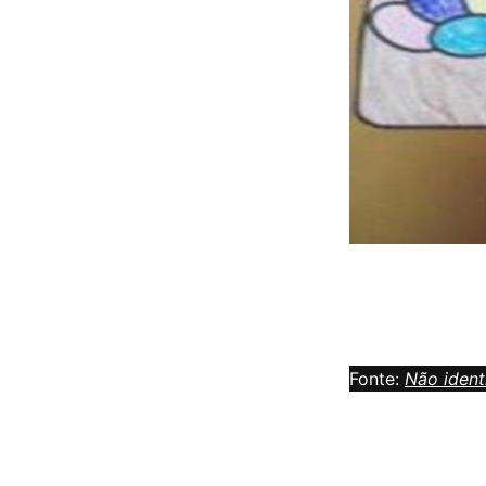
Fonte:
Não ident