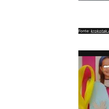
Fonte:
krokotak