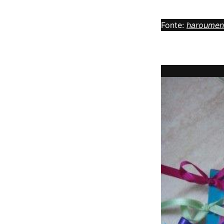
Fonte:
haroumen