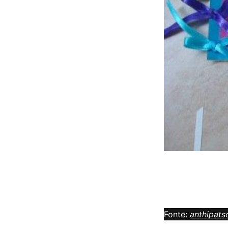
Fonte:
anthipats