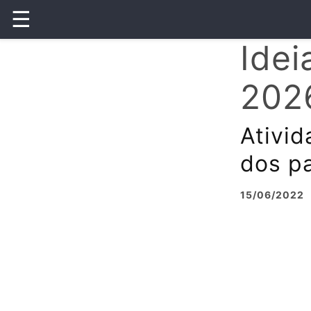
☰
Idei
202
Ativid
dos pa
15/06/2022