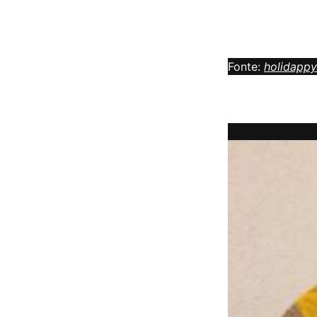
Fonte:
holidapp