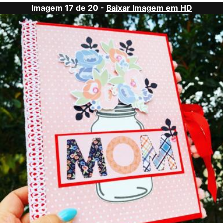
Imagem 17 de 20 -
Baixar Imagem em HD