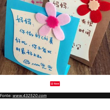
Save
Fonte:
www.432520.com