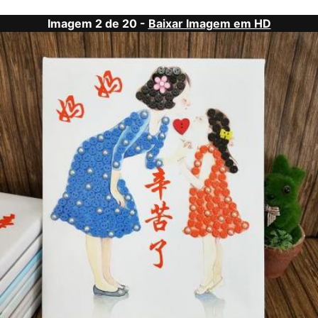
Imagem 2 de 20 -
Baixar Imagem em HD