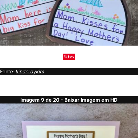
Save
Fonte:
kinderbykim
Imagem 9 de 20 -
Baixar Imagem em HD