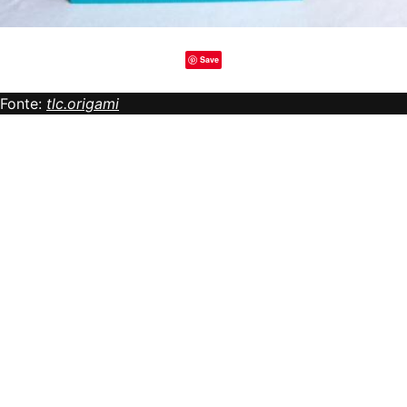
Save
Fonte:
tlc.origami