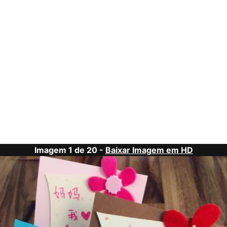
Imagem 1 de 20 -
Baixar Imagem em HD