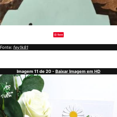
Save
Fonte:
fey1k81
Imagem 11 de 20 -
Baixar Imagem em HD