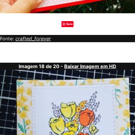
Save
Fonte:
crafted_forever
Imagem 18 de 20 -
Baixar Imagem em HD