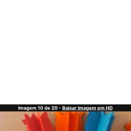
Imagem 10 de 20 -
Baixar Imagem em HD