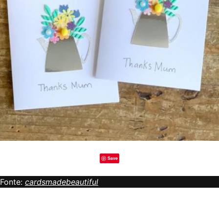
Save
Fonte:
cardsmadebeautiful