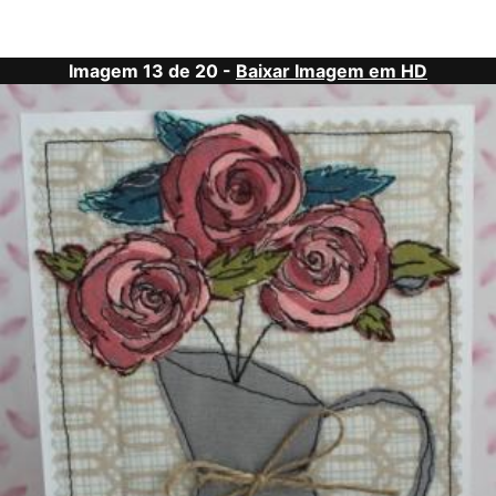
Imagem 13 de 20 -
Baixar Imagem em HD