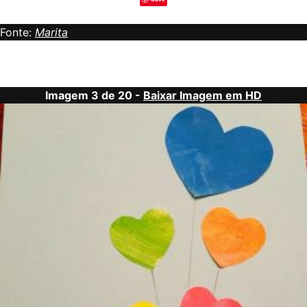
Fonte:
Marita
Imagem 3 de 20 -
Baixar Imagem em HD