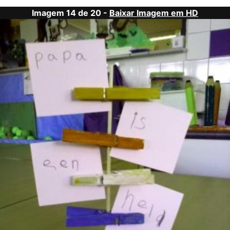
Imagem 14 de 20 -
Baixar Imagem em HD