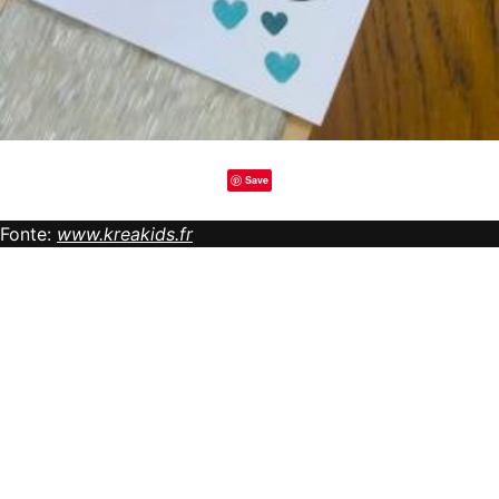
Save
Fonte:
www.kreakids.fr