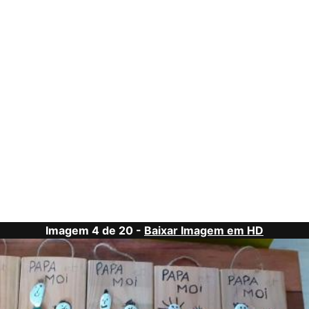
Imagem 4 de 20 -
Baixar Imagem em HD