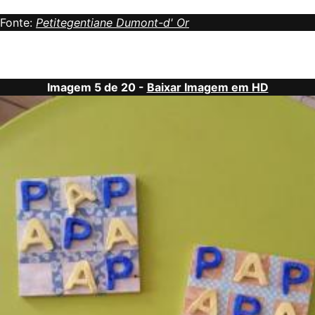
Fonte:
Petitegentiane Dumont-d' Or
Imagem 5 de 20 -
Baixar Imagem em HD