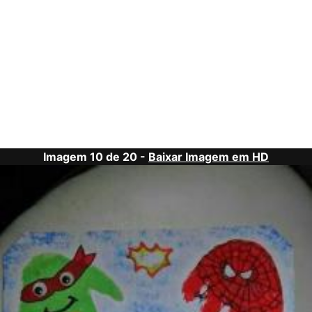
Imagem 10 de 20 -
Baixar Imagem em HD