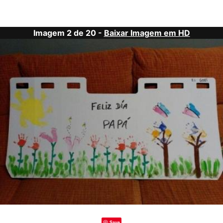
Imagem 2 de 20 -
Baixar Imagem em HD
Save