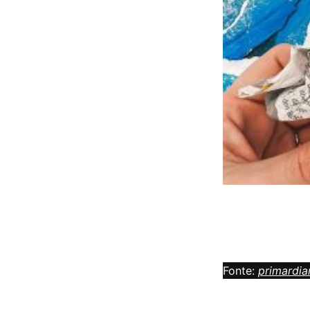
Fonte:
primardi