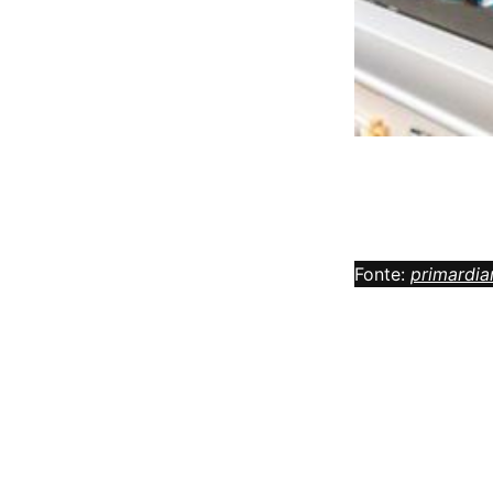
Fonte:
primardi