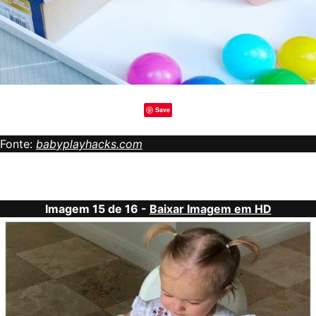
Save
Fonte:
babyplayhacks.com
Imagem 15 de 16 -
Baixar Imagem em HD