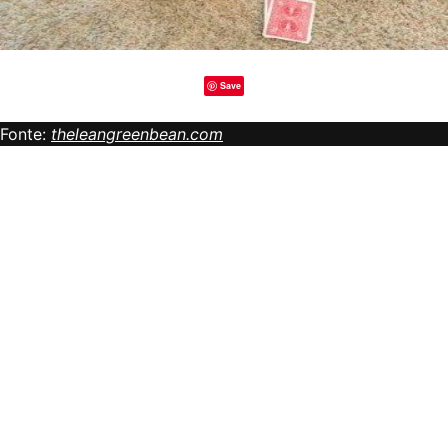
Save
Fonte:
theleangreenbean.com