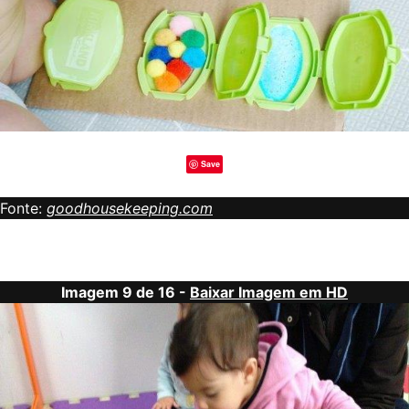
Save
Fonte:
goodhousekeeping.com
Imagem 9 de 16 -
Baixar Imagem em HD