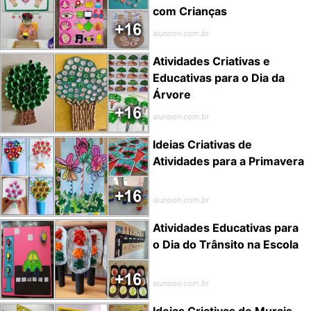
com Crianças
alunoon.com.br
Atividades Criativas e
Educativas para o Dia da
Árvore
alunoon.com.br
Ideias Criativas de
Atividades para a Primavera
alunoon.com.br
Atividades Educativas para
o Dia do Trânsito na Escola
alunoon.com.br
Ideias Criativas de Murais