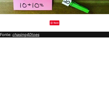
Save
Fonte:
chasing40toes