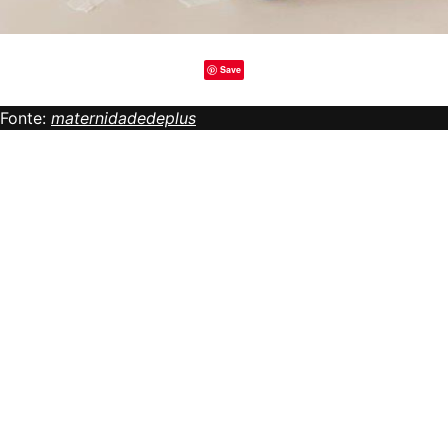
Save
Fonte:
maternidadedeplus