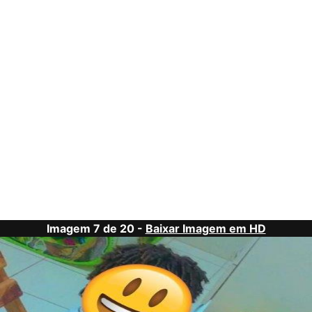
Imagem 7 de 20 -
Baixar Imagem em HD