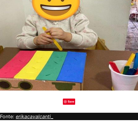
Save
Fonte:
erikacavalcanti_