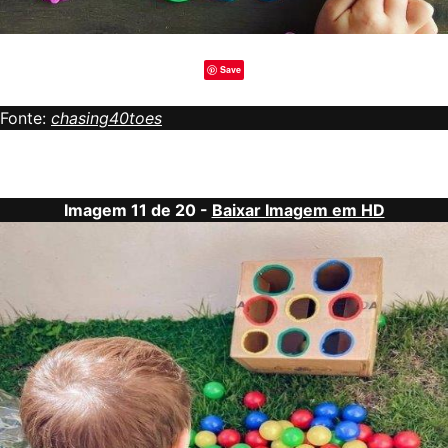
Save
Fonte:
chasing40toes
Imagem 11 de 20 -
Baixar Imagem em HD