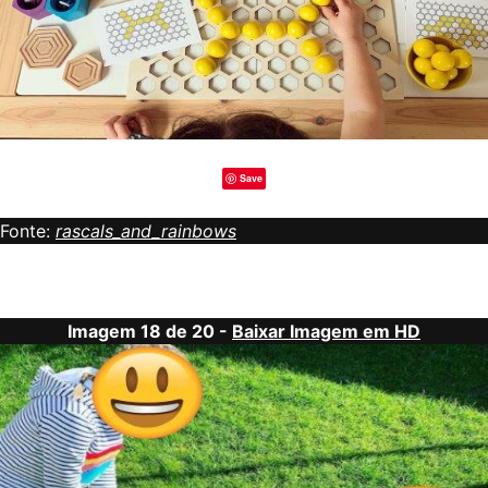
Save
Fonte:
rascals_and_rainbows
Imagem 18 de 20 -
Baixar Imagem em HD