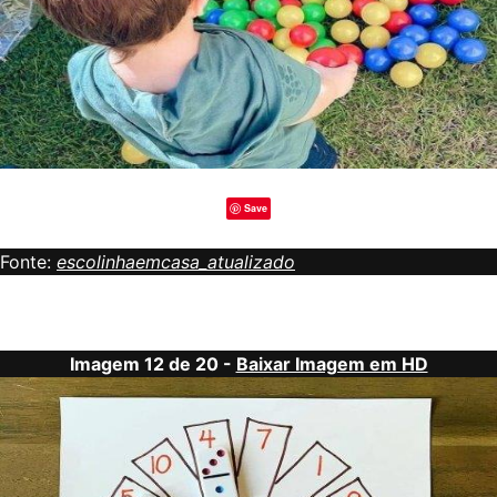
Save
Fonte:
escolinhaemcasa_atualizado
Imagem 12 de 20 -
Baixar Imagem em HD