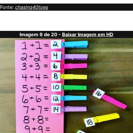
Fonte:
chasing40toes
Imagem 9 de 20 -
Baixar Imagem em HD